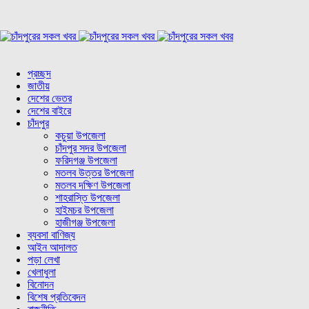
প্রচ্ছদ
জাতীয়
দেশের ভেতর
দেশের বাইরে
চাঁদপুর
কচুয়া উপজেলা
চাঁদপুর সদর উপজেলা
ফরিদগঞ্জ উপজেলা
মতলব উত্তর উপজেলা
মতলব দক্ষিণ উপজেলা
শাহরাস্তি উপজেলা
হাইমচর উপজেলা
হাজীগঞ্জ উপজেলা
ব্যবসা বাণিজ্য
আইন আদালত
পড়া লেখা
খেলাধুলা
বিনোদন
বিশেষ প্রতিবেদন