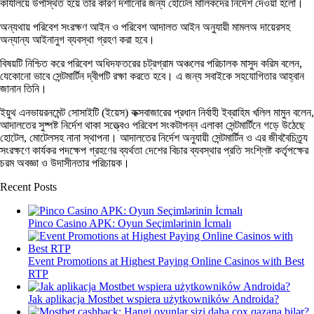
কার্যালয়ে উপস্থিত হয়ে তার কারণ দর্শানোর জন্য হোটেল মালিকদের নির্দেশ দেওয়া হলো।
অন্যথায় পরিবেশ সংরক্ষণ আইন ও পরিবেশ আদালত আইন অনুযায়ী মামলঅ দায়েরসহ
অন্যান্য আইনানুগ ব্যবস্থা গ্রহণ করা হবে।
বিষয়টি নিশ্চিত করে পরিবেশ অধিদফতরের চট্রগ্রাম অঞ্চলের পরিচালক মাসুদ করিম বলেন,
যেকোনো ভাবে সেন্টমার্টিন দ্বীপটি রক্ষা করতে হবে। এ জন্য সবাইকে সহযোগিতার আহ্বান
জানান তিনি।
ইয়ুথ এনভায়রনমেন্ট সোসাইটি (ইয়েস) কক্সবাজারের প্রধান নির্বাহী ইব্রাহিম খলিল মামুন বলেন,
আদালতের সুষ্পষ্ট নির্দেশ থাকা সত্ত্বেও পরিবেশ সংকটাপন্ন এলাকা সেন্টমার্টিনে গড়ে উঠেছে
হোটেল, মোটেলসহ নানা স্থাপনা। আদালতের নির্দেশ অনুযায়ী সেন্টমার্টিন ও এর জীববৈচিত্র্য
সংরক্ষণে কার্যকর পদক্ষেপ গ্রহণের ব্যর্থতা দেশের বিচার ব্যবস্থার প্রতি সংশ্লিষ্ট কর্তৃপক্ষের
চরম অবজ্ঞা ও উদাসীনতার পরিচায়ক।
Recent Posts
Pinco Casino APK: Oyun Seçimlərinin İcmalı
Event Promotions at Highest Paying Online Casinos with Best
RTP
Jak aplikacja Mostbet wspiera użytkowników Androida?