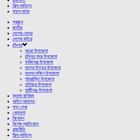
রাজনীতি
শিল্প-সাহিত্য
সফল মানুষ
প্রচ্ছদ
জাতীয়
দেশের ভেতর
দেশের বাইরে
চাঁদপুর
কচুয়া উপজেলা
চাঁদপুর সদর উপজেলা
ফরিদগঞ্জ উপজেলা
মতলব উত্তর উপজেলা
মতলব দক্ষিণ উপজেলা
শাহরাস্তি উপজেলা
হাইমচর উপজেলা
হাজীগঞ্জ উপজেলা
ব্যবসা বাণিজ্য
আইন আদালত
পড়া লেখা
খেলাধুলা
বিনোদন
বিশেষ প্রতিবেদন
রাজনীতি
শিল্প-সাহিত্য