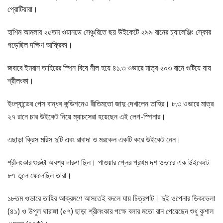
প্রোটিয়ারা।
হাশিম আমলার ২৫তম ওয়ানডে সেঞ্চুরিতে ছয় উইকেটে ২৯৯ রানের চ্যালেঞ্জিং স্কোর
গড়েছিল দক্ষিণ আফ্রিকা।
জবাবে ইমরান তাহিরের স্পিন বিষে নীল হয়ে ৪১.৩ ওভারে মাত্র ২০৩ রানে গুটিয়ে যায়
শ্রীলংকা।
ইংল্যান্ডের পেস বান্ধব কন্ডিশনেও রীতিমতো জাদু দেখালেন তাহির। ৮.৩ ওভারে মাত্র
২৭ রানে চার উইকেট নিয়ে ম্যাচসেরা হয়েছেন এই লেগ-স্পিনার।
এছাড়া ক্রিস মরিস দুটি এবং রাবাদা ও মরকেল একটি করে উইকেট নেন।
শ্রীলংকার শুরুটা অবশ্য দারুণ ছিল। পাওয়ার প্লের প্রথম দশ ওভারে এক উইকেটে
৮৭ তুলে ফেলেছিল তারা।
১৮তম ওভারে তাহির আক্রমণে আসতেই বদলে যায় চিত্রপাট। দুই ওপেনার ডিকভেলা
(৪১) ও উপুল থারাঙ্গা (৫৭) ছাড়া শ্রীলংকার পক্ষে বলার মতো রান পেয়েছেন শুধু কুশাল