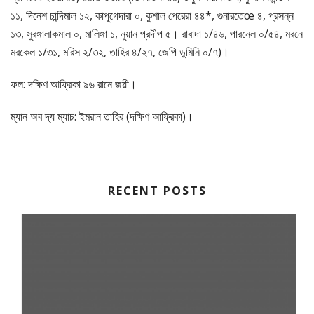
১১, দিনেশ চান্দিমাল ১২, কাপুগেদারা ০, কুশাল পেরেরা ৪৪*, গুনারতেœ ৪, প্রসন্ন
১৩, সুরঙ্গালাকমাল ০, মালিঙ্গা ১, নুয়ান প্রদীপ ৫। রাবাদা ১/৪৬, পারনেল ০/৫৪, মরনে
মরকেল ১/৩১, মরিস ২/৩২, তাহির ৪/২৭, জেপি ডুমিনি ০/৭)।
ফল: দক্ষিণ আফ্রিকা ৯৬ রানে জয়ী।
ম্যান অব দ্য ম্যাচ: ইমরান তাহির (দক্ষিণ আফ্রিকা)।
RECENT POSTS