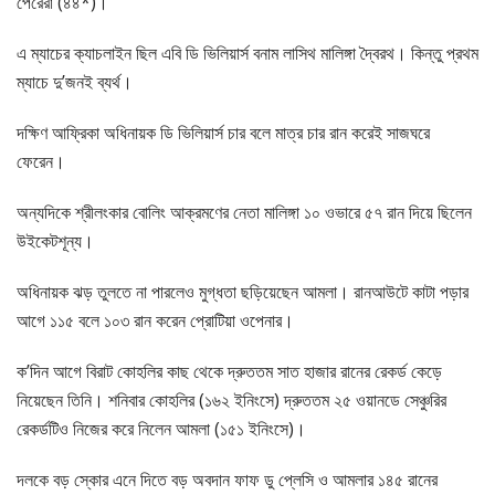
পেরেরা (৪৪*)।
এ ম্যাচের ক্যাচলাইন ছিল এবি ডি ভিলিয়ার্স বনাম লাসিথ মালিঙ্গা দ্বৈরথ। কিন্তু প্রথম
ম্যাচে দু’জনই ব্যর্থ।
দক্ষিণ আফ্রিকা অধিনায়ক ডি ভিলিয়ার্স চার বলে মাত্র চার রান করেই সাজঘরে
ফেরেন।
অন্যদিকে শ্রীলংকার বোলিং আক্রমণের নেতা মালিঙ্গা ১০ ওভারে ৫৭ রান দিয়ে ছিলেন
উইকেটশূন্য।
অধিনায়ক ঝড় তুলতে না পারলেও মুগ্ধতা ছড়িয়েছেন আমলা। রানআউটে কাটা পড়ার
আগে ১১৫ বলে ১০৩ রান করেন প্রোটিয়া ওপেনার।
ক’দিন আগে বিরাট কোহলির কাছ থেকে দ্রুততম সাত হাজার রানের রেকর্ড কেড়ে
নিয়েছেন তিনি। শনিবার কোহলির (১৬২ ইনিংসে) দ্রুততম ২৫ ওয়ানডে সেঞ্চুরির
রেকর্ডটিও নিজের করে নিলেন আমলা (১৫১ ইনিংসে)।
দলকে বড় স্কোর এনে দিতে বড় অবদান ফাফ ডু প্লেসি ও আমলার ১৪৫ রানের