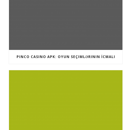
PINCO CASINO APK: OYUN SEÇIMLƏRININ İCMALI