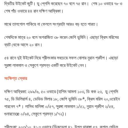
দ্বিতীয় উইকেট জুটি। ডু প্লেসি করেছেন ৭০ বলে ৭৫ রান। শেষ ১০ ওভারে ৭৮ ও
শেষ পাঁচ ওভারে ৪৪ রান দক্ষিণ আফ্রিকা।
মাঝে তালগোল পাকিয়ে না ফেললে সংগ্রহটা আরও বড় হতে পারত।
শেষদিকে মাত্র ২০ বলে অপরাজিত ৩৮ করেন জেপি ডুমিনি। এছাড়া ক্রিস মরিসের
ব্যাট থেকে আসে ২০ রান।
৫৪ রানে দুই উইকেট নিয়ে শ্রীলংকার সবচেয়ে সফল বোলার নুয়ান প্রদীপ। এছাড়া
সুরঙ্গা লাকমাল ও সেকুগে প্রসন্ন একটি করে উইকেট নেন।
সংক্ষিপ্ত স্কোর
দক্ষিণ আফ্রিকা: ২৯৯/৬, ৫০ ওভারে (হাশিম আমলা ১০৩, ডি কক ২৩, ডু প্লেসি
৭৫, ডি ভিলিয়ার্স ৪, ডেভিড মিলার ১৮, জেপি ডুমিনি ৩৮*, ক্রিস মরিস ২০,ওয়েইন
পারনেল ৭*। লাসিথ মালিঙ্গা ০/৫৭, সুরঙ্গা লাকমাল ১/৫১, নুয়ান প্রদীপ ২/৫৪,
গুনারতেœ ০/৬৪, সেকুগে প্রসন্ন ১/৭২)।
শ্রীলংকা: ২০৩/১০, ৪১.৩ ওভারে (ডিকভেলা ৪১, উপুল থারাঙ্গা ৫৭, কুশাল মেন্ডিস