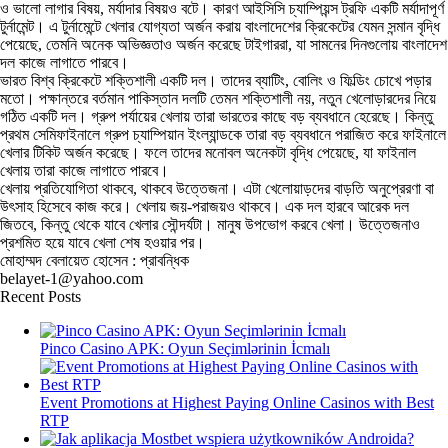
ও ভালো লাগার বিষয়, মর্যাদার বিষয়ও বটে। কারণ আইসিসি চ্যাম্পিয়ন্স ট্রফি একটি মর্যাদাপূর্ণ
টুর্নামেন্ট। এ টুর্নামেন্টে খেলার যোগ্যতা অর্জন করায় বাংলাদেশের ক্রিকেটের যেমন সন্মান বৃদ্ধি
পেয়েছে, তেমনি অনেক অভিজ্ঞতাও অর্জন করেছে টাইগাররা, যা সামনের দিনগুলোয় বাংলাদেশ
দল কাজে লাগাতে পারবে।
ভারত বিশ্ব ক্রিকেটে শক্তিশালী একটি দল। তাদের ব্যাটিং, বোলিং ও ফিল্ডিং চোখে পড়ার
মতো। পক্ষান্তরে বর্তমান পাকিস্তান দলটি তেমন শক্তিশালী নয়, নতুন খেলোড়ারদের নিয়ে
গঠিত একটি দল। গ্রুপ পর্যায়ের খেলায় তারা ভারতের কাছে বড় ব্যবধানে হেরেছে। কিন্তু
প্রথম সেমিফাইনালে গ্রুপ চ্যাম্পিয়ান ইংল্যান্ডকে তারা বড় ব্যবধানে পরাজিত করে ফাইনালে
খেলার টিকিট অর্জন করেছে। ফলে তাদের মনোবল অনেকটা বৃদ্ধি পেয়েছে, যা ফাইনাল
খেলায় তারা কাজে লাগাতে পারবে।
খেলায় প্রতিযোগিতা থাকবে, থাকবে উত্তেজনা। এটা খেলোয়াড়দের বাড়তি অনুপ্রেরণা বা
উৎসাহ হিসেবে কাজ করে। খেলায় জয়-পরাজয়ও থাকবে। এক দল হারবে আরেক দল
জিতবে, কিন্তু থেকে যাবে খেলার সৌন্দর্যটা। মানুষ উপভোগ করবে খেলা। উত্তেজনাও
প্রশমিত হয়ে যাবে খেলা শেষ হওয়ার পর।
মোহাম্মদ বেলায়েত হোসেন : প্রাবন্ধিক
belayet-1@yahoo.com
Recent Posts
Pinco Casino APK: Oyun Seçimlərinin İcmalı
Event Promotions at Highest Paying Online Casinos with Best
RTP