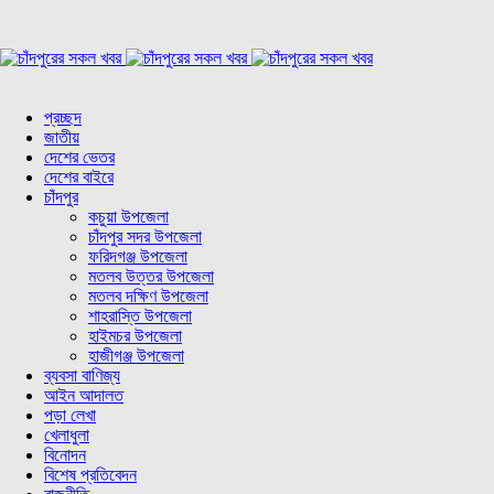
প্রচ্ছদ
জাতীয়
দেশের ভেতর
দেশের বাইরে
চাঁদপুর
কচুয়া উপজেলা
চাঁদপুর সদর উপজেলা
ফরিদগঞ্জ উপজেলা
মতলব উত্তর উপজেলা
মতলব দক্ষিণ উপজেলা
শাহরাস্তি উপজেলা
হাইমচর উপজেলা
হাজীগঞ্জ উপজেলা
ব্যবসা বাণিজ্য
আইন আদালত
পড়া লেখা
খেলাধুলা
বিনোদন
বিশেষ প্রতিবেদন