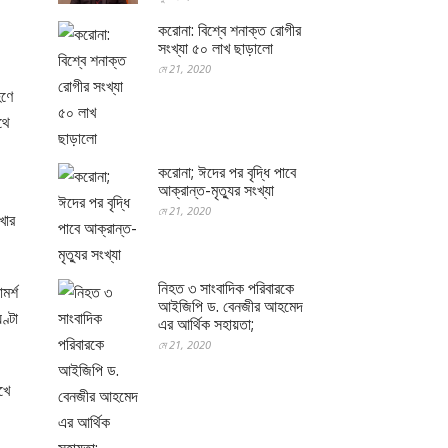
করোনা: বিশ্বে শনাক্ত রোগীর
সংখ্যা ৫০ লাখ ছাড়ালো
মে 21, 2020
হণে
থে
করোনা; ঈদের পর বৃদ্ধি পাবে
আক্রান্ত-মৃত্যুর সংখ্যা
মে 21, 2020
খার
নিহত ৩ সাংবাদিক পরিবারকে
মর্শ
আইজিপি ড. বেনজীর আহমেদ
ণ্টা
এর আর্থিক সহায়তা;
মে 21, 2020
খে