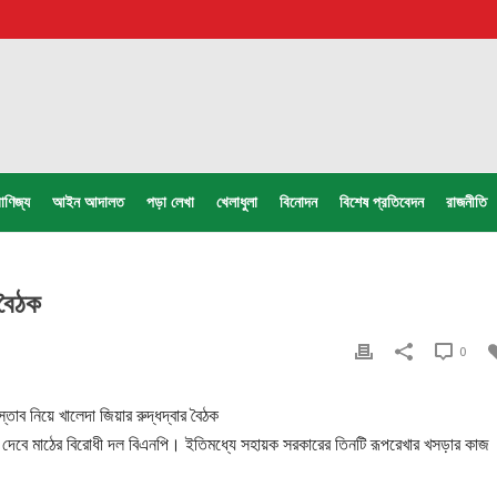
াণিজ্য
আইন আদালত
পড়া লেখা
খেলাধুলা
বিনোদন
বিশেষ প্রতিবেদন
রাজনীতি
 বৈঠক
0
া দেবে মাঠের বিরোধী দল বিএনপি। ইতিমধ্যে সহায়ক সরকারের তিনটি রূপরেখার খসড়ার কাজ