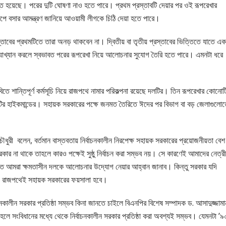
ধান্ত হয়েছে। পরের দুটি ঘোষণা নাও হতে পারে। প্রথম প্রস্তাবটি দেয়ার পর ওই রূপরেখার
পে বসার আমন্ত্রণ জানিয়ে আওয়ামী লীগকে চিঠি দেয়া হতে পারে।
রস্তাবের প্রথমটিতে তারা অনড় থাকবেন না। দ্বিতীয় বা তৃতীয় প্রস্তাবের ভিত্তিতে যাতে এক
াখ্যান করলে স্বভাবত পরের রূপরেখা নিয়ে আলোচনার সুযোগ তৈরি হতে পারে। এমনটা ধরে
শান্তিপূর্ণ কর্মসূচি নিয়ে রাজপথে নামার পরিকল্পনা রয়েছে দলটির। তিন রূপরেখার কোনোট
লটির হাইকমান্ডের। সহায়ক সরকারের পক্ষে জনমত তৈরিতে ঈদের পর বিভাগ বা বড় জেলাগুলো
ধুরী বলেন, বর্তমান বাস্তবতায় নির্বাচনকালীন নিরপেক্ষ সহায়ক সরকারের প্রয়োজনীয়তা বেশ
সরকার না থাকে তাহলে কারও পক্ষেই সুষ্ঠু নির্বাচন করা সম্ভব নয়। সে কারণেই আমাদের নেত্রী
িতে আমরা ক্ষমতাসীন দলকে আলোচনার উদ্যোগ নেয়ার আহ্বান জানাব। কিন্তু সরকার যদি
ষায় রাজপথেই সহায়ক সরকারের ফয়সালা হবে।
াচনকালীন সরকার প্রতিষ্ঠা সম্ভব কিনা জানতে চাইলে বিএনপির বিশেষ সম্পাদক ড. আসাদুজ্জামা
সংবিধানের মধ্যে থেকে নির্বাচনকালীন সরকার প্রতিষ্ঠা করা অবশ্যই সম্ভব। যেমনটা ’৯