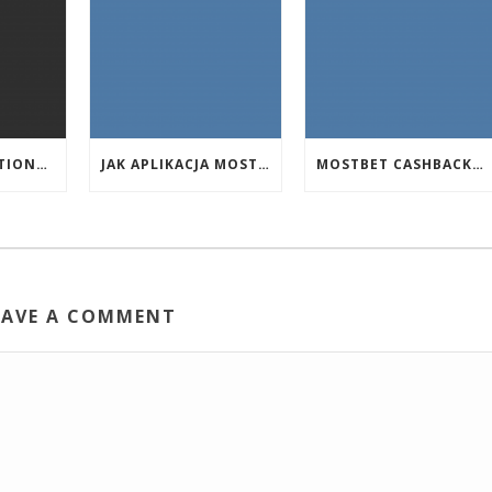
EVENT PROMOTIONS AT HIGHEST PAYING ONLINE CASINOS WITH BEST RTP
JAK APLIKACJA MOSTBET WSPIERA UŻYTKOWNIKÓW ANDROIDA?
MOSTBET CASHBACK: HANGI OYUNLAR SIZI DAHA ÇOX QAZANA BILƏR?
EAVE A COMMENT