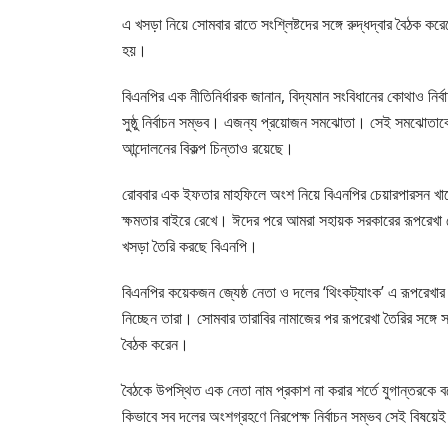
এ খসড়া নিয়ে সোমবার রাতে সংশ্লিষ্টদের সঙ্গে রুদ্ধদ্বার বৈঠক 
হয়।
বিএনপির এক নীতিনির্ধারক জানান, বিদ্যমান সংবিধানের কোথাও নির্
সুষ্ঠু নির্বাচন সম্ভব। এজন্য প্রয়োজন সমঝোতা। সেই সমঝোতাক
আন্দোলনের বিকল্প চিন্তাও রয়েছে।
রোববার এক ইফতার মাহফিলে অংশ নিয়ে বিএনপির চেয়ারপারসন খালেদ
ক্ষমতার বাইরে রেখে। ঈদের পরে আমরা সহায়ক সরকারের রূপরেখা দেব
খসড়া তৈরি করছে বিএনপি।
বিএনপির কয়েকজন জ্যেষ্ঠ নেতা ও দলের ‘থিংকট্যাংক’ এ রূপরেখার
নিচ্ছেন তারা। সোমবার তারাবির নামাজের পর রূপরেখা তৈরির সঙ্গে স
বৈঠক করেন।
বৈঠকে উপস্থিত এক নেতা নাম প্রকাশ না করার শর্তে যুগান্তরকে ব
কিভাবে সব দলের অংশগ্রহণে নিরপেক্ষ নির্বাচন সম্ভব সেই বিষয়