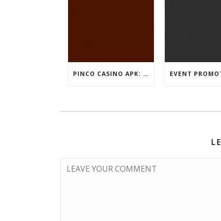
PINCO CASINO APK: OYUN SEÇIMLƏRININ İCMALI
L