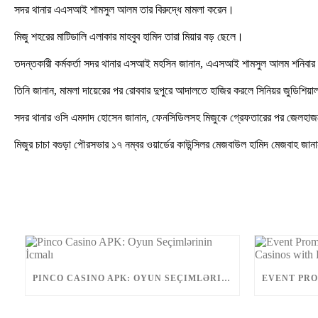
সদর থানার এএসআই শামসুল আলম তার বিরুদ্ধে মামলা করেন।
মিজু শহরের মাটিডালি এলাকার মাহবুব হামিদ তারা মিয়ার বড় ছেলে।
তদন্তকারী কর্মকর্তা সদর থানার এসআই মহসিন জানান, এএসআই শামসুল আলম শনিবার দু
তিনি জানান, মামলা দায়েরের পর রোববার দুপুরে আদালতে হাজির করলে সিনিয়র জুডিশিয়
সদর থানার ওসি এমদাদ হোসেন জানান, ফেনসিডিলসহ মিজুকে গ্রেফতারের পর জেলহা
মিজুর চাচা বগুড়া পৌরসভার ১৭ নম্বর ওয়ার্ডের কাউন্সিলর মেজবাউল হামিদ মেজবাহ জা
PINCO CASINO APK: OYUN SEÇIMLƏRININ İCMALI