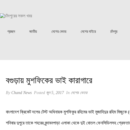
প্রচ্ছদ
জাতীয়
দেশের ভেতর
দেশের বাইরে
চাঁদপুর
বগুড়ায় মুশফিকের ভাই কারাগারে
By
Chand News
Posted
জুন 5, 2017
In
দেশের ভেতর
বাংলাদেশ ক্রিকেট দলের টেস্ট অধিনায়ক মুশফিকুর রহিমের ভাই মুজাহিদুর রহিম মিজ
শনিবার দুপুরে তাকে শহরের বৃন্দাবনপাড়া এলাকা থেকে দুই বোতল ফেনসিডিলসহ গ্রেফত