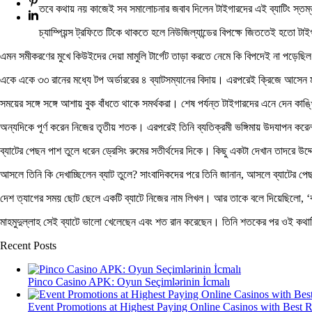
তবে কথায় নয় কাজেই সব সমালোচনার জবাব দিলেন টাইগারদের এই ব্যাটিং স্তম
চ্যাম্পিয়ন্স ট্রফিতে টিকে থাকতে হলে নিউজিল্যান্ডের বিপক্ষে জিততেই হতো টা
এমন সমীকরণের মুখে কিউইদের দেয়া মামুলি টার্গেট তাড়া করতে নেমে কি বিপদেই না পড়েছি
একে একে ৩৩ রানের মধ্যে টপ অর্ডাররের ৪ ব্যাটসম্যানের বিদায়। এরপরেই ক্রিজে আসেন ম
সময়ের সঙ্গে সঙ্গে আশায় বুক বাঁধতে থাকে সমর্থকরা। শেষ পর্যন্ত টাইগারদের এনে দেন কা
অন্যদিকে পূর্ণ করেন নিজের তৃতীয় শতক। এরপরেই তিনি ব্যতিক্রমী ভঙ্গিমায় উদযাপন কর
ব্যাটের পেছন পাশ তুলে ধরেন ড্রেসিং রুমের সতীর্থদের দিকে। কিছু একটা দেখান তাদরে উদ
আসলে তিনি কি দেখাচ্ছিলেন ব্যাট তুলে? সাংবাদিকদের পরে তিনি জানান, আসলে ব্যাটের পে
দেশ ত্যাগের সময় ছোট ছেলে একটি ব্যাটে নিজের নাম লিখল। আর তাকে বলে দিয়েছিলো, ‘ব
মাহমুদুল্লাহ সেই ব্যাটে ভালো খেলেছেন এবং শত রান করেছেন। তিনি শতকের পর ওই কথ
Recent Posts
Pinco Casino APK: Oyun Seçimlərinin İcmalı
Event Promotions at Highest Paying Online Casinos with Best 