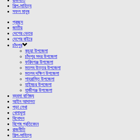
রাজনীতি
শিল্প-সাহিত্য
সফল মানুষ
প্রচ্ছদ
জাতীয়
দেশের ভেতর
দেশের বাইরে
চাঁদপুর
কচুয়া উপজেলা
চাঁদপুর সদর উপজেলা
ফরিদগঞ্জ উপজেলা
মতলব উত্তর উপজেলা
মতলব দক্ষিণ উপজেলা
শাহরাস্তি উপজেলা
হাইমচর উপজেলা
হাজীগঞ্জ উপজেলা
ব্যবসা বাণিজ্য
আইন আদালত
পড়া লেখা
খেলাধুলা
বিনোদন
বিশেষ প্রতিবেদন
রাজনীতি
শিল্প-সাহিত্য