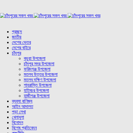
প্রচ্ছদ
জাতীয়
দেশের ভেতর
দেশের বাইরে
চাঁদপুর
কচুয়া উপজেলা
চাঁদপুর সদর উপজেলা
ফরিদগঞ্জ উপজেলা
মতলব উত্তর উপজেলা
মতলব দক্ষিণ উপজেলা
শাহরাস্তি উপজেলা
হাইমচর উপজেলা
হাজীগঞ্জ উপজেলা
ব্যবসা বাণিজ্য
আইন আদালত
পড়া লেখা
খেলাধুলা
বিনোদন
বিশেষ প্রতিবেদন