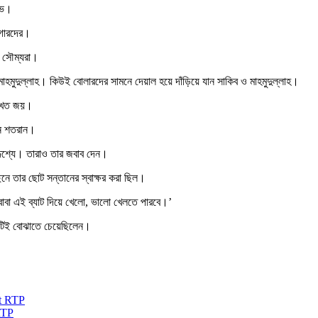
্ভ।
ইগারদের।
ল সৌম্যরা।
াহমুদুল্লাহ। কিউই বোলারদের সামনে দেয়াল হয়ে দাঁড়িয়ে যান সাকিব ও মাহমুদুল্লাহ।
ঙ্খিত জয়।
েন শতরান।
্দেশ্যে। তারাও তার জবাব দেন।
ছনে তার ছোট সন্তানের স্বাক্ষর করা ছিল।
াবা এই ব্যাট দিয়ে খেলো, ভালো খেলতে পারবে।’
াটিই বোঝাতে চেয়েছিলেন।
RTP