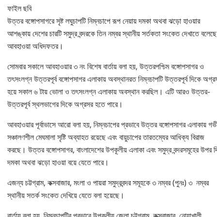
ফাইল ছবি
উত্তর বঙ্গোপসাগরে সৃষ্ট লঘুচাপটি নিম্নচাপে রূপ নেয়ায় দমকা অথবা ঝড়ো হাওয়ার
আশঙ্কায় দেশের চারটি সমুদ্র বন্দরকে তিন নম্বর স্থানীয় সর্তকতা সংকেত দেখাতে বলেছে
আবহাওয়া অধিদফতর।
সোমবার সকালে আবহাওয়ার ৩ নং বিশেষ বার্তায় বলা হয়, উত্তরপশ্চিম বঙ্গোপসাগর ও
তৎসংলগ্ন উত্তরপূর্ব বঙ্গোপসাগর এলাকায় অবস্থানরত নিম্নচাপটি উত্তরপূর্ব দিকে অগ্র
হয়ে সকাল ৬ টায় ভোলা ও তৎসংলগ্ন এলাকায় অবস্থান করছিল। এটি আরও উত্তর-
উত্তরপূর্ব স্থলভাগের দিকে অগ্রসর হতে পারে।
আবহাওয়ার পূর্বাভাসে আরো বলা হয়, নিম্নচাপের প্রভাবে উত্তর বঙ্গোপসাগর এলাকায় গভ
সঞ্চালণশীল মেঘমালা সৃষ্টি অব্যাহত রয়েছে এবং বায়ুচাপের তারতম্যের আধিক্য বিরাজ
করছে। উত্তর বঙ্গোপসাগর, বাংলাদেশের উপকূলীয় এলাকা এবং সমুদ্র বন্দরসমূহের উপর দ
দমকা অথবা ঝড়ো হাওয়া বয়ে যেতে পারে।
এজন্য চট্টগ্রাম, কক্সবাজার, মংলা ও পায়রা সমুদ্রবন্দর সমূহকে ৩ নম্বর (পুনঃ) ৩ নম্বর
স্থানীয় সতর্ক সংকেত দেখিয়ে যেতে বলা হয়েছে।
বার্তায় বলা হয়, নিম্নচাপটির প্রভাবে উপকূলীয় জেলা চট্টগ্রাম, কক্সবাজার, নোয়াখালী,