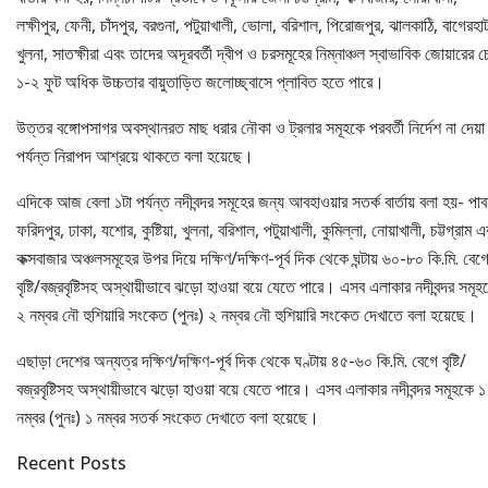
লক্ষীপুর, ফেনী, চাঁদপুর, বরগুনা, পটুয়াখালী, ভোলা, বরিশাল, পিরোজপুর, ঝালকাঠি, বাগেরহা
খুলনা, সাতক্ষীরা এবং তাদের অদূরবর্তী দ্বীপ ও চরসমূহের নিম্নাঞ্চল স্বাভাবিক জোয়ারের চ
১-২ ফুট অধিক উচ্চতার বায়ুতাড়িত জলোচ্ছ্বাসে প্লাবিত হতে পারে।
উত্তর বঙ্গোপসাগর অবস্থানরত মাছ ধরার নৌকা ও ট্রলার সমূহকে পরবর্তী নির্দেশ না দেয়া
পর্যন্ত নিরাপদ আশ্রয়ে থাকতে বলা হয়েছে।
এদিকে আজ বেলা ১টা পর্যন্ত নদীবন্দর সমূহের জন্য আবহাওয়ার সতর্ক বার্তায় বলা হয়- পাব
ফরিদপুর, ঢাকা, যশোর, কুষ্টিয়া, খুলনা, বরিশাল, পটুয়াখালী, কুমিল্লা, নোয়াখালী, চট্টগ্রাম এ
কক্সবাজার অঞ্চলসমূহের উপর দিয়ে দক্ষিণ/দক্ষিণ-পূর্ব দিক থেকে ঘন্টায় ৬০-৮০ কি.মি. বেগ
বৃষ্টি/বজ্রবৃষ্টিসহ অস্থায়ীভাবে ঝড়ো হাওয়া বয়ে যেতে পারে। এসব এলাকার নদীবন্দর সমূহ
২ নম্বর নৌ হুশিয়ারি সংকেত (পুনঃ) ২ নম্বর নৌ হুশিয়ারি সংকেত দেখাতে বলা হয়েছে।
এছাড়া দেশের অন্যত্র দক্ষিণ/দক্ষিণ-পূর্ব দিক থেকে ঘণ্টায় ৪৫-৬০ কি.মি. বেগে বৃষ্টি/
বজ্রবৃষ্টিসহ অস্থায়ীভাবে ঝড়ো হাওয়া বয়ে যেতে পারে। এসব এলাকার নদীবন্দর সমূহকে ১
নম্বর (পুনঃ) ১ নম্বর সতর্ক সংকেত দেখাতে বলা হয়েছে।
Recent Posts