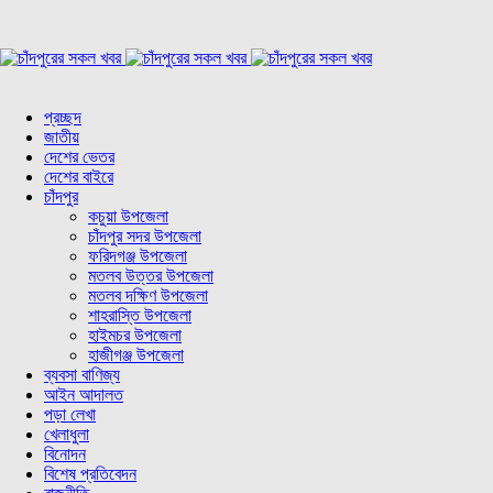
প্রচ্ছদ
জাতীয়
দেশের ভেতর
দেশের বাইরে
চাঁদপুর
কচুয়া উপজেলা
চাঁদপুর সদর উপজেলা
ফরিদগঞ্জ উপজেলা
মতলব উত্তর উপজেলা
মতলব দক্ষিণ উপজেলা
শাহরাস্তি উপজেলা
হাইমচর উপজেলা
হাজীগঞ্জ উপজেলা
ব্যবসা বাণিজ্য
আইন আদালত
পড়া লেখা
খেলাধুলা
বিনোদন
বিশেষ প্রতিবেদন