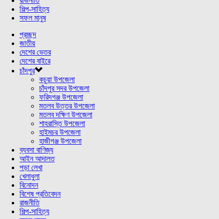
রাজনীতি
শিল্প-সাহিত্য
সফল মানুষ
প্রচ্ছদ
জাতীয়
দেশের ভেতর
দেশের বাইরে
চাঁদপুর
কচুয়া উপজেলা
চাঁদপুর সদর উপজেলা
ফরিদগঞ্জ উপজেলা
মতলব উত্তর উপজেলা
মতলব দক্ষিণ উপজেলা
শাহরাস্তি উপজেলা
হাইমচর উপজেলা
হাজীগঞ্জ উপজেলা
ব্যবসা বাণিজ্য
আইন আদালত
পড়া লেখা
খেলাধুলা
বিনোদন
বিশেষ প্রতিবেদন
রাজনীতি
শিল্প-সাহিত্য