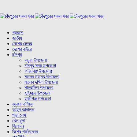
প্রচ্ছদ
জাতীয়
দেশের ভেতর
দেশের বাইরে
চাঁদপুর
কচুয়া উপজেলা
চাঁদপুর সদর উপজেলা
ফরিদগঞ্জ উপজেলা
মতলব উত্তর উপজেলা
মতলব দক্ষিণ উপজেলা
শাহরাস্তি উপজেলা
হাইমচর উপজেলা
হাজীগঞ্জ উপজেলা
ব্যবসা বাণিজ্য
আইন আদালত
পড়া লেখা
খেলাধুলা
বিনোদন
বিশেষ প্রতিবেদন