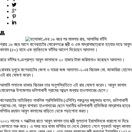
প্রায় ১৬ বছর আগে বাগেরহাটের মোরেলগঞ্জে স্ত্রী ও এক মাদ্রাসাছাত্রকে হত্যার দায়ে আবুল
কালাম (৫০) নামে এক ব্যক্তিকে ফাঁসির আদেশ দিয়েছেন আদালত।
রায়ে ফাঁসির দণ্ডপ্রাপ্ত আবুল কালামকে ২০ হাজার টাকা জরিমানাও করেছেন আদালত।
রোববার দুপুরে বাগেরহাটের জেলা ও দায়রা জজ আদালত-২-এর বিচারক মো. জাকারিয়া হোসেন
এই রায় ঘোষণা করেন।
আসামি পলাতক থাকায় বিচারক তার অনুপস্থিতিতে এই রায় ঘোষণা করেন। আবুল কালাম
মোরেলগঞ্জ উপজেলার গুলিশাখালী গ্রামের আব্দুল জব্বার হাওলাদারের ছেলে।
বাগেরহাটের অতিরিক্ত পাবলিক প্রসিকিউটর (এপিপি) শরৎচন্দ্র মজুমদার বলেন, গুলিশাখালী
গ্রামের মো. আবুল বাশারত হাওলাদারের ছেলে স্থানীয় গুলিশাখালী হাফিজিয়া মাদ্রাসার ছাত্র
মশিউর রহমান আবুল কালামের বাড়িতে থেকে পড়াশোনা করত।
২০০১ সালের ৭ অক্টোবর রাতে আবুল কালাম তার স্ত্রী সুলতানা ইয়াসমিনকে ধারালো দা দিয়ে
কোপাতে শুরু করে। এ সময় ঘরে থাকা মশিউর তা দেখে ঠেকাতে গেলে গৃহকর্তা আবুল কালাম
দা দিয়ে তার মাথা ও ঘাড়ে কোপ দেয়। এতে আবুল কালামের স্ত্রী সুলতানা ইয়াসমিন (২৫) ও