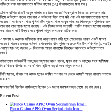
লজিংয়ে থাকা মাদ্রাসাছাত্র মশিউর রহমান (১২) ঘটনাস্থলেই মারা যান।
এদিকে ঘটনার রাতেই আবুল কালাম তার তিন বছরের শিশুকন্যাকে নিয়ে মোরেলগঞ্জ থানায়
গিয়ে অভিযোগ করেন তার বাবা ও ভাইয়েরা মিলে তার স্ত্রী এবং ওই মাদ্রাসাছাত্রকে হত্যা
করেছে। অভিযোগ পেয়ে পুলিশ ঘটনাস্থলে গেলে আবুল কালামের শিশুসন্তান পুলিশকে বলে
তার বাবা তার মাকে হত্যা করেছে। ওই শিশুর ভাষ্য অনুযায়ী, পরদিন সকালে হত্যায় ব্যবহার
করা ধারালো দাটি উদ্ধার করে পুলিশ আবুল কালামকে আটক করে।
এ ঘটনায় ৭ অক্টোবর মশিউরের বাবা আবুল বাশার বাদী হয়ে মোরেলগঞ্জ থানায় একটি মামলা
করেন। মামলার তদন্ত কর্মকর্তা মোরেলগঞ্জ থানা পুলিশের তৎকালীন উপ-পরিদর্শক (এসআই)
এনামুল হক ওই বছরের ১০ ডিসেম্বর আবুল কালামের বিরুদ্ধে আদালতে অভিযোগপত্র
দেন।
রাষ্ট্রপক্ষের আইনজীবী শরৎচন্দ্র মজুমদার আরও বলেন, মূলত বাবা ও ভাইদের সঙ্গে জমিজমা
নিয়ে বিরোধ থাকায় তাদের ফাঁসাতে স্ত্রীকে হত্যা করে আবুল কালাম।
তিনি জানান, ঘটনার পর আটক হলেও জামিন পাওয়ার পর থেকে আসামি আবুল কালাম পলাতক
রয়েছেন।
মামলার দীর্ঘ বিচারিক কার্যক্রমে বিচারক ১৩ জনের স্বাক্ষ্যগ্রহণ শেষে এই রায় দেন।
Recent Posts
Pinco Casino APK: Oyun Seçimlərinin İcmalı