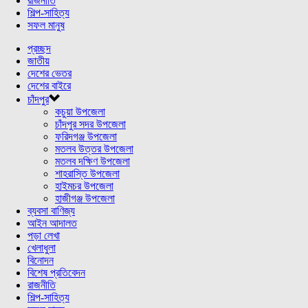
রাজনীতি
শিল্প-সাহিত্য
সফল মানুষ
প্রচ্ছদ
জাতীয়
দেশের ভেতর
দেশের বাইরে
চাঁদপুর
কচুয়া উপজেলা
চাঁদপুর সদর উপজেলা
ফরিদগঞ্জ উপজেলা
মতলব উত্তর উপজেলা
মতলব দক্ষিণ উপজেলা
শাহরাস্তি উপজেলা
হাইমচর উপজেলা
হাজীগঞ্জ উপজেলা
ব্যবসা বাণিজ্য
আইন আদালত
পড়া লেখা
খেলাধুলা
বিনোদন
বিশেষ প্রতিবেদন
রাজনীতি
শিল্প-সাহিত্য