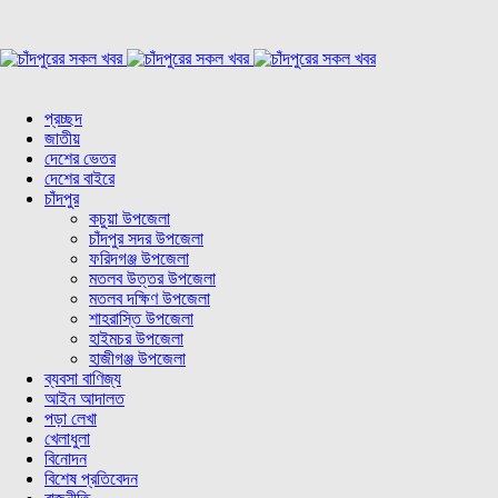
প্রচ্ছদ
জাতীয়
দেশের ভেতর
দেশের বাইরে
চাঁদপুর
কচুয়া উপজেলা
চাঁদপুর সদর উপজেলা
ফরিদগঞ্জ উপজেলা
মতলব উত্তর উপজেলা
মতলব দক্ষিণ উপজেলা
শাহরাস্তি উপজেলা
হাইমচর উপজেলা
হাজীগঞ্জ উপজেলা
ব্যবসা বাণিজ্য
আইন আদালত
পড়া লেখা
খেলাধুলা
বিনোদন
বিশেষ প্রতিবেদন