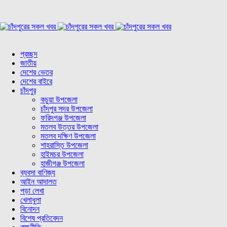
প্রচ্ছদ
জাতীয়
দেশের ভেতর
দেশের বাইরে
চাঁদপুর
কচুয়া উপজেলা
চাঁদপুর সদর উপজেলা
ফরিদগঞ্জ উপজেলা
মতলব উত্তর উপজেলা
মতলব দক্ষিণ উপজেলা
শাহরাস্তি উপজেলা
হাইমচর উপজেলা
হাজীগঞ্জ উপজেলা
ব্যবসা বাণিজ্য
আইন আদালত
পড়া লেখা
খেলাধুলা
বিনোদন
বিশেষ প্রতিবেদন