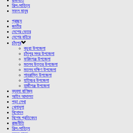
রাজনীতি
শিল্প-সাহিত্য
সফল মানুষ
প্রচ্ছদ
জাতীয়
দেশের ভেতর
দেশের বাইরে
চাঁদপুর
কচুয়া উপজেলা
চাঁদপুর সদর উপজেলা
ফরিদগঞ্জ উপজেলা
মতলব উত্তর উপজেলা
মতলব দক্ষিণ উপজেলা
শাহরাস্তি উপজেলা
হাইমচর উপজেলা
হাজীগঞ্জ উপজেলা
ব্যবসা বাণিজ্য
আইন আদালত
পড়া লেখা
খেলাধুলা
বিনোদন
বিশেষ প্রতিবেদন
রাজনীতি
শিল্প-সাহিত্য