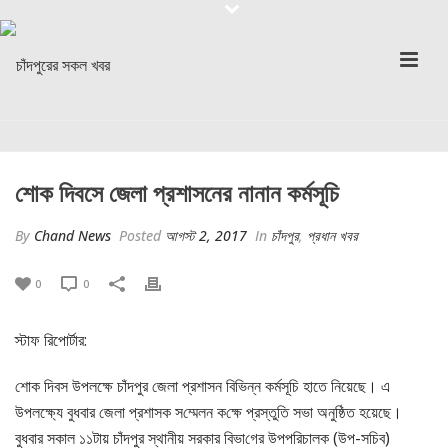
শোক দিবসে জেলা প্রশাসনের নানান কর্মসূচি
By
Chand News
Posted
আগস্ট 2, 2017
In
চাঁদপুর
,
প্রধান খবর
0
0
স্টাফ রিপোর্টার:
শোক দিবস উপলক্ষে চাঁদপুর জেলা প্রশাসন বিভিন্ন কর্মসূচি হাতে নিয়েছে। এ
উপলক্ষ্যে বুধবার জেলা প্রশাসক স‌ম্মেলন ক‌ক্ষে প্রস্তু‌তি সভা অনুষ্ঠিত হয়েছে।
বুধবার সকাল ১১টায় চাঁদপুর স্থানীয় সরকার বিভা‌গের উপপ‌রিচালক (উপ-স‌চিব)