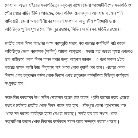
মোহাম্মদ অব্দুল হাইয়ের সভাপতিত্বে বক্তব্য রাখেন জেলা আওয়মীলীগের সভাপ‌তি ও
পৌর মেয়র না‌ছির উ‌দ্দিন আহ‌মেদ, জেল প‌রিষদ চেয়ারম্যান আলহাজ ওচমান গ‌নি
পাটওয়ারী, জেলা অওয়ামীলীগের সাধারণ সম্পাদক আবু নঈম পাটওয়ারী দুলাল,
অ‌তি‌রিক্ত পু‌লিশ সুপার মো. মিজানুর রহামান, সিভিল সার্জন ডা. মতিউর রহমান।
জাতীয় শোক দিসব পাল‌নের ল‌ক্ষে প্রস্তু‌তি সভায় গত বছরের কার্যবিরনী পাঠ করেন
অতিরিক্ত জেলা প্রশাসক (সার্বিক) আয়শা আক্তার। সভায় গত বছরের ন্যায় এবছরও
ভাব গাম্ভির্যে শোক দিবস পালন করার জন্য আহ্বান জানান। এ বছর সকাল ৯টায়
শহরের হাসান আলী উচ্চ বিদ্যালয় মাঠ থেকে শোক র‌্যালী বের হবে। এছাড়া শোক
দিবসে এবার রক্তদান কর্মস শোক দিবসে এবার রক্তদান কর্মসূচিসহ বিভিন্ন কার্যক্রম
সংযুক্ত হবে।
সভাপতির বক্তব্যে উপ-স‌চিব মোহাম্মদ অব্দুল হাই বলেন, প্রতি বছরের ন্যায় এবারো
যথাযথ মর্যাদায় জাতীয় শোক দিবস পালন করা হবে। চাঁদপুরে জেলা প্রশসনের পক্ষ
থেকে সব ধরনের কার্যক্রম হাতে নেওয়া হয়েছে। সবাই যার যার স্থান থেকে
সহযোগিতা করলে শোক দিবসের কার্যক্রম সফল ভাবে সম্পন্ন করতে পারবো।