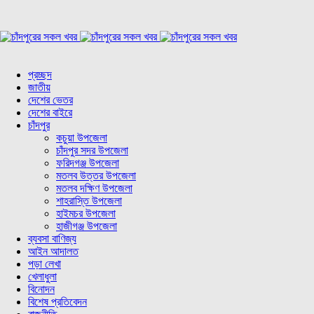
প্রচ্ছদ
জাতীয়
দেশের ভেতর
দেশের বাইরে
চাঁদপুর
কচুয়া উপজেলা
চাঁদপুর সদর উপজেলা
ফরিদগঞ্জ উপজেলা
মতলব উত্তর উপজেলা
মতলব দক্ষিণ উপজেলা
শাহরাস্তি উপজেলা
হাইমচর উপজেলা
হাজীগঞ্জ উপজেলা
ব্যবসা বাণিজ্য
আইন আদালত
পড়া লেখা
খেলাধুলা
বিনোদন
বিশেষ প্রতিবেদন