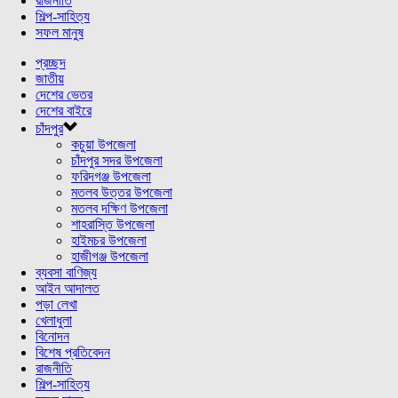
রাজনীতি
শিল্প-সাহিত্য
সফল মানুষ
প্রচ্ছদ
জাতীয়
দেশের ভেতর
দেশের বাইরে
চাঁদপুর
কচুয়া উপজেলা
চাঁদপুর সদর উপজেলা
ফরিদগঞ্জ উপজেলা
মতলব উত্তর উপজেলা
মতলব দক্ষিণ উপজেলা
শাহরাস্তি উপজেলা
হাইমচর উপজেলা
হাজীগঞ্জ উপজেলা
ব্যবসা বাণিজ্য
আইন আদালত
পড়া লেখা
খেলাধুলা
বিনোদন
বিশেষ প্রতিবেদন
রাজনীতি
শিল্প-সাহিত্য