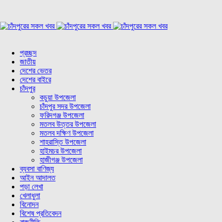
প্রচ্ছদ
জাতীয়
দেশের ভেতর
দেশের বাইরে
চাঁদপুর
কচুয়া উপজেলা
চাঁদপুর সদর উপজেলা
ফরিদগঞ্জ উপজেলা
মতলব উত্তর উপজেলা
মতলব দক্ষিণ উপজেলা
শাহরাস্তি উপজেলা
হাইমচর উপজেলা
হাজীগঞ্জ উপজেলা
ব্যবসা বাণিজ্য
আইন আদালত
পড়া লেখা
খেলাধুলা
বিনোদন
বিশেষ প্রতিবেদন