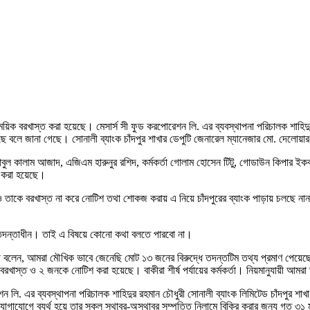
কে সাময়িক বরখাস্ত করা হয়েছে। মেসার্স সী ফুড করপোরেশন লি. এর ব্যবস্থাপনা পরিচালক শা
জানা গেছে। সোনালী ব্যাংক চাঁদপুর শাখার ডেপুটি জেনারেল ম্যানেজার মো. দেলোয়ার 
সার আবুল কালাম আজাদ, এজিএম হারুনুর রশিদ, কর্মকর্তা গোলাম হোসেন টিটু, গোডাউন কিপার
জ করা হয়েছে।
খলেও তাকে বরখাস্ত না করে নোটিশ তথা শোকজ করায় এ নিয়ে চাঁদপুরের ব্যাংক পাড়ায় চলছে 
এখনো তদন্তাধীন। তাই এ বিষয়ে কোনো কথা বলতে পারবো না।
াসী বলেন, আমরা মৌখিক ভাবে জেনেছি মোট ১৩ জনের বিরুদ্ধে তদন্তটিম তথ্য প্রমাণ পেয়ে
্ত ও ২ জনকে নোটিশ করা হয়েছে। বাকীরা শীর্ষ পর্যায়ের কর্মকর্তা। নিয়মানুযায়ী আমরা 
করপোরেশন লি. এর ব্যবস্থাপনা পরিচালক শাহিদুর রহমান চৌধুরী সোনালী ব্যাংক লিমিটেড চাঁদ
োগাযোগে ব্যর্থ হয়ে তার সকল স্থাবর-অস্থাবর সম্পত্তি নিলামে বিক্রি করার জন্য গত ৩১ ম