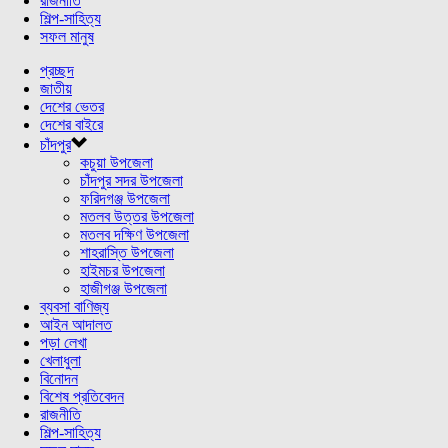
রাজনীতি
শিল্প-সাহিত্য
সফল মানুষ
প্রচ্ছদ
জাতীয়
দেশের ভেতর
দেশের বাইরে
চাঁদপুর
কচুয়া উপজেলা
চাঁদপুর সদর উপজেলা
ফরিদগঞ্জ উপজেলা
মতলব উত্তর উপজেলা
মতলব দক্ষিণ উপজেলা
শাহরাস্তি উপজেলা
হাইমচর উপজেলা
হাজীগঞ্জ উপজেলা
ব্যবসা বাণিজ্য
আইন আদালত
পড়া লেখা
খেলাধুলা
বিনোদন
বিশেষ প্রতিবেদন
রাজনীতি
শিল্প-সাহিত্য