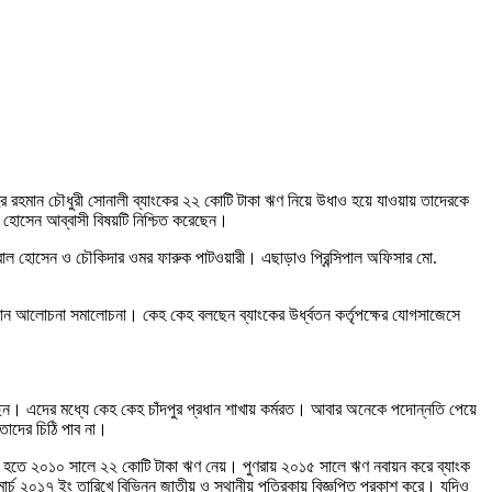
হিদুর রহমান চৌধুরী সোনালী ব্যাংকের ২২ কোটি টাকা ঋণ নিয়ে উধাও হয়ে যাওয়ায় তাদেরকে
হোসেন আব্বাসী বিষয়টি নিশ্চিত করেছেন।
 ইকবাল হোসেন ও চৌকিদার ওমর ফারুক পাটওয়ারী। এছাড়াও প্রিন্সিপাল অফিসার মো.
নানান আলোচনা সমালোচনা। কেহ কেহ বলছেন ব্যাংকের উর্ধ্বতন কর্তৃপক্ষের যোগসাজেসে
ছেন। এদের মধ্যে কেহ কেহ চাঁদপুর প্রধান শাখায় কর্মরত। আবার অনেকে পদোন্নতি পেয়ে
তাদের চিঠি পাব না।
পুর শাখা হতে ২০১০ সালে ২২ কোটি টাকা ঋণ নেয়। পুণরায় ২০১৫ সালে ঋণ নবায়ন করে ব্যাংক
ার্চ ২০১৭ ইং তারিখে বিভিন্ন জাতীয় ও স্থানীয় পত্রিকায় বিজ্ঞপ্তি প্রকাশ করে। যদিও