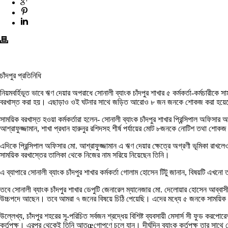
চাঁদপুর প্রতিনিধি
নিয়মবর্হিভূত ভাবে ঋণ দেয়ার অপরাধে সোনালী ব্যাংক চাঁদপুর শাখার ৫ কর্মকর্তা-কর্মচারী
বরখাস্ত করা হয়। এছাড়াও ওই ঘটনার সাথে জড়িত আরোও ৮ জন জনকে শোকজ করা হয়েছে বলে 
সাময়িক বরখাস্ত হওয়া কর্মকর্তারা হলেন- সোনালী ব্যাংক চাঁদপুর শাখার প্রিন্সিপাল অফি
আশ্রাফুজ্জামান, শাখা প্রধান হারুনুর রশিদসহ শীর্ষ পর্যায়ের মোট ৮জনকে নোটিশ তথা শোক
এদিকে প্রিন্সিপাল অফিসার মো. আশ্রাফুজ্জামান এ ঋণ দেয়ার ক্ষেত্রে অগ্রণী ভূমিকা রা
সাময়িক বরখাস্তের তালিকা থেকে নিজের নাম সরিয়ে নিয়েছেন তিনি।
এ ব্যাপারে সোনালী ব্যাংক চাঁদপুর শাখার কর্মকর্তা গোলাম হোসেন টিটু জানান, বিষয়টি 
তবে সোনালী ব্যাংক চাঁদপুর শাখার ডেপুটি জেনারেল ম্যানেজার মো. দেলোয়ার হোসেন আব্ব
উচ্চপদে আছেন। তবে আমরা ৭ জনের বিষয়ে চিঠি পেয়েছি। এদের মধ্যে ৫ জনকে সাময়িক বরখাস
উল্লেখ্য, চাঁদপুর শহরের সু-পরিচিত সর্বজন শ্রদ্ধেয় বিশিষ্ট ব্যবসায়ী মেসার্স সী ফুড 
কর্তৃপক্ষ। এরপর থেকেই তিনি আতœগোপণে চলে যান। দীর্ঘদিন ব্যাংক কর্তৃপক্ষ তার সাথে য