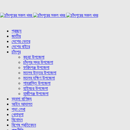
প্রচ্ছদ
জাতীয়
দেশের ভেতর
দেশের বাইরে
চাঁদপুর
কচুয়া উপজেলা
চাঁদপুর সদর উপজেলা
ফরিদগঞ্জ উপজেলা
মতলব উত্তর উপজেলা
মতলব দক্ষিণ উপজেলা
শাহরাস্তি উপজেলা
হাইমচর উপজেলা
হাজীগঞ্জ উপজেলা
ব্যবসা বাণিজ্য
আইন আদালত
পড়া লেখা
খেলাধুলা
বিনোদন
বিশেষ প্রতিবেদন