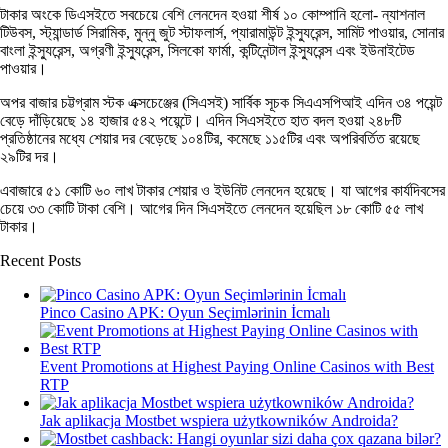
টাকার অংকে ডিএসইতে সবচেয়ে বেশি লেনদেন হওয়া শীর্ষ ১০ কোম্পানি হলো- ন্যাশনাল
টিউবস, স্ট্যান্ডার্ড সিরামিক, মুন্নু জুট স্টাফলার্স, প্যারামাউন্ট ইন্স্যুরেন্স, সামিট পাওয়ার, সোনার
বাংলা ইন্স্যুরেন্স, অগ্রণী ইন্স্যুরেন্স, সিলকো ফার্মা, কন্টিনেন্টাল ইন্স্যুরেন্স এবং ইউনাইটেড
পাওয়ার।
অপর বাজার চট্টগ্রাম স্টক এক্সচেঞ্জের (সিএসই) সার্বিক সূচক সিএএসপিআই এদিন ৩৪ পয়েন্ট
বেড়ে দাঁড়িয়েছে ১৪ হাজার ৫৪২ পয়েন্টে। এদিন সিএসইতে হাত বদল হওয়া ২৪৮টি
প্রতিষ্ঠানের মধ্যে শেয়ার দর বেড়েছে ১০৪টির, কমেছে ১১৫টির এবং অপরিবর্তিত রয়েছে
২৯টির দর।
এবাজারে ৫১ কোটি ৬০ লাখ টাকার শেয়ার ও ইউনিট লেনদেন হয়েছে। যা আগের কার্যদিবসের
চেয়ে ৩৩ কোটি টাকা বেশি। আগের দিন সিএসইতে লেনদেন হয়েছিল ১৮ কোটি ৫৫ লাখ
টাকার।
Recent Posts
Pinco Casino APK: Oyun Seçimlərinin İcmalı
Event Promotions at Highest Paying Online Casinos with Best
RTP
Jak aplikacja Mostbet wspiera użytkowników Androida?