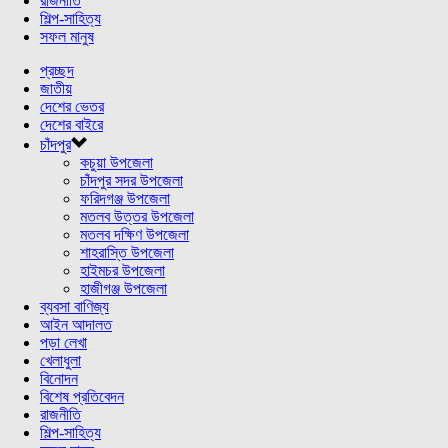
রাজনীতি
শিল্প-সাহিত্য
সফল মানুষ
প্রচ্ছদ
জাতীয়
দেশের ভেতর
দেশের বাইরে
চাঁদপুর
কচুয়া উপজেলা
চাঁদপুর সদর উপজেলা
ফরিদগঞ্জ উপজেলা
মতলব উত্তর উপজেলা
মতলব দক্ষিণ উপজেলা
শাহরাস্তি উপজেলা
হাইমচর উপজেলা
হাজীগঞ্জ উপজেলা
ব্যবসা বাণিজ্য
আইন আদালত
পড়া লেখা
খেলাধুলা
বিনোদন
বিশেষ প্রতিবেদন
রাজনীতি
শিল্প-সাহিত্য