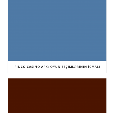
PINCO CASINO APK: OYUN SEÇIMLƏRININ İCMALI