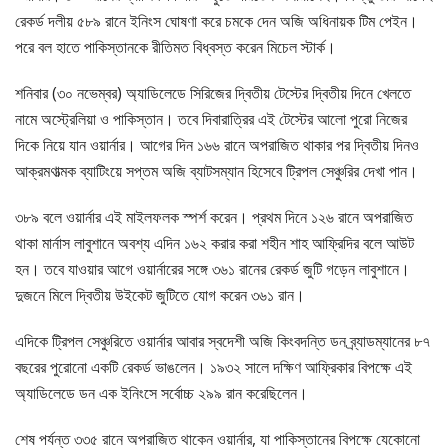
রেকর্ড দলীয় ৫৮৯ রানে ইনিংস ঘোষণা করে চমকে দেন অজি অধিনায়ক টিম পেইন।
পরে বল হাতে পাকিস্তানকে রীতিমত বিধ্বস্ত করেন মিচেল স্টার্ক।
শনিবার (৩০ নভেম্বর) অ্যাডিলেডে সিরিজের দ্বিতীয় টেস্টের দ্বিতীয় দিনে খেলতে
নামে অস্ট্রেলিয়া ও পাকিস্তান। তবে দিবারাত্রির এই টেস্টের আলো পুরো নিজের
দিকে নিয়ে যান ওয়ার্নার। আগের দিন ১৬৬ রানে অপরাজিত থাকার পর দ্বিতীয় দিনও
আক্রমণাত্মক ব্যাটিংয়ে সপ্তম অজি ব্যাটসম্যান হিসেবে ট্রিপল সেঞ্চুরির দেখা পান।
৩৮৯ বলে ওয়ার্নার এই মাইলফলক স্পর্শ করেন। প্রথম দিনে ১২৬ রানে অপরাজিত
থাকা মার্নাস লাবুশানে অবশ্য এদিন ১৬২ করার করা শহীন শাহ আফ্রিদির বলে আউট
হন। তবে যাওয়ার আগে ওয়ার্নারের সঙ্গে ৩৬১ রানের রেকর্ড জুটি গড়েন লাবুশানে।
দুজনে মিলে দ্বিতীয় উইকেট জুটিতে যোগ করেন ৩৬১ রান।
এদিকে ট্রিপল সেঞ্চুরিতে ওয়ার্নার আবার স্বদেশী অজি কিংবদন্তি ডন ব্র্যাডম্যানের ৮৭
বছরের পুরোনো একটি রেকর্ড ভাঙলেন। ১৯৩২ সালে দক্ষিণ আফ্রিকার বিপক্ষে এই
অ্যাডিলেডে ডন এক ইনিংসে সর্বোচ্চ ২৯৯ রান করেছিলেন।
শেষ পর্যন্ত ৩৩৫ রানে অপরাজিত থাকেন ওয়ার্নার, যা পাকিস্তানের বিপক্ষে যেকোনো