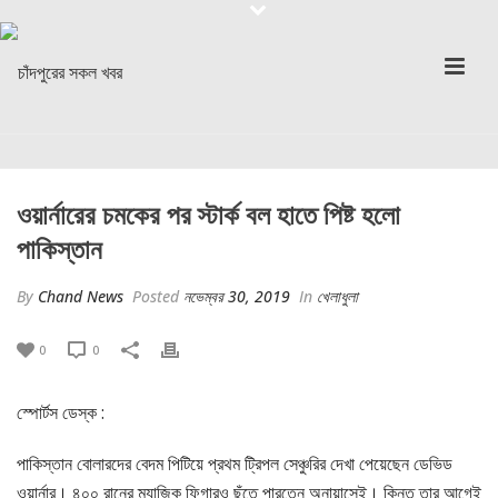
ওয়ার্নারের চমকের পর স্টার্ক বল হাতে পিষ্ট হলো
পাকিস্তান
By
Chand News
Posted
নভেম্বর 30, 2019
In
খেলাধুলা
0
0
স্পোর্টস ডেস্ক :
পাকিস্তান বোলারদের বেদম পিটিয়ে প্রথম ট্রিপল সেঞ্চুরির দেখা পেয়েছেন ডেভিড
ওয়ার্নার। ৪০০ রানের ম্যাজিক ফিগারও ছুঁতে পারতেন অনায়াসেই। কিন্তু তার আগেই