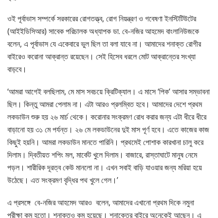
ওই পূর্বাভাস সম্পর্কে সরকারের রোগতত্ত্ব, রোগ নিয়ন্ত্রণ ও গবেষণা ইনস্টিটিউটের
(আইইডিসিআর) সাবেক পরিচালক অধ্যাপক ডা. বে-নজির আহমেদ বাংলানিউজকে
বলেন, এ পূর্বাভাস যে একেবারে ভুল ছিল তা বলা যাবে না। আমাদের শনাক্ত রোগীর
বাইরেও করোনা আক্রান্ত রয়েছেন। সেই হিসেব ধরলে মোট আক্রান্তের সংখ্যা
বাড়বে।
‘আমরা আগেই বলছিলাম, মে মাস সবচয়ে ক্রিটিক্যাল। এ মাসে ‘পিক’ আসার সম্ভাবনা
ছিল। কিন্তু আমরা পেলাম না। এটা আরও প্রলম্বিত হবে। আমাদের দেশে প্রথম
লকডাউন শুরু হয় ২৬ মার্চ থেকে। করোনার সংক্রমণ রোধ করার জন্য এটা ধীরে ধীরে
বাড়ানো হয় ৩১ মে পর্যন্ত। ২৬ মে লকডাউনের দুই মাস পূর্ণ হবে। এতে কাজের কাজ
কিছুই হয়নি। আমরা লকডাউন মানতে পারিনি। প্রথমেই পোশাক কারখানা চালু করে
দিলাম। দ্বিতীয়ত শপিং মল, মার্কেট খুলে দিলাম। বাজারে, রাস্তাঘাটে মানুষ নেমে
পড়ল। শারীরিক দূরত্ব কেউ মানলো না। এখন সবাই বাড়ি যাওয়ার জন্য মরিয়া হয়ে
উঠেছে। এত সংক্রমণ বৃদ্ধির পথ খুলে গেল।’
এ প্রসঙ্গে বে-নজির আহমেদ আরও বলেন, আমাদের এখানো প্রথম দিকে নমুনা
পরীক্ষা কম হতো। শনাক্তও কম হয়েছে। শনাক্তের বাইরে অনেকেই আছেন। এ