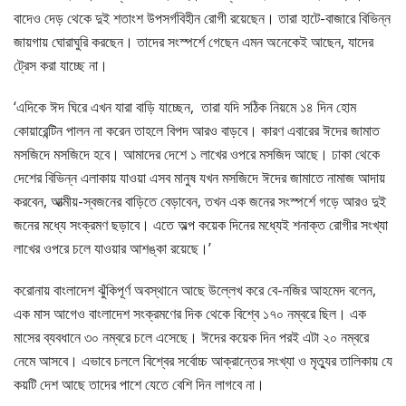
বাদেও দেড় থেকে দুই শতাংশ উপসর্গবিহীন রোগী রয়েছেন। তারা হাটে-বাজারে বিভিন্ন
জায়গায় ঘোরাঘুরি করছেন। তাদের সংস্পর্শে গেছেন এমন অনেকেই আছেন, যাদের
ট্রেস করা যাচ্ছে না।
‘এদিকে ঈদ ঘিরে এখন যারা বাড়ি যাচ্ছেন, তারা যদি সঠিক নিয়মে ১৪ দিন হোম
কোয়ারেন্টিন পালন না করেন তাহলে বিপদ আরও বাড়বে। কারণ এবারের ঈদের জামাত
মসজিদে মসজিদে হবে। আমাদের দেশে ১ লাখের ওপরে মসজিদ আছে। ঢাকা থেকে
দেশের বিভিন্ন এলাকায় যাওয়া এসব মানুষ যখন মসজিদে ঈদের জামাতে নামাজ আদায়
করবেন, আত্মীয়-স্বজনের বাড়িতে বেড়াবেন, তখন এক জনের সংস্পর্শে গড়ে আরও দুই
জনের মধ্যে সংক্রমণ ছড়াবে। এতে অল্প কয়েক দিনের মধ্যেই শনাক্ত রোগীর সংখ্যা
লাখের ওপরে চলে যাওয়ার আশঙ্কা রয়েছে।’
করোনায় বাংলাদেশ ঝুঁকিপূর্ণ অবস্থানে আছে উল্লেখ করে বে-নজির আহমেদ বলেন,
এক মাস আগেও বাংলাদেশ সংক্রমণের দিক থেকে বিশ্বে ১৭০ নম্বরে ছিল। এক
মাসের ব্যবধানে ৩০ নম্বরে চলে এসেছে। ঈদের কয়েক দিন পরই এটা ২০ নম্বরে
নেমে আসবে। এভাবে চললে বিশ্বের সর্বোচ্চ আক্রান্তের সংখ্যা ও মৃত্যুর তালিকায় যে
কয়টি দেশ আছে তাদের পাশে যেতে বেশি দিন লাগবে না।