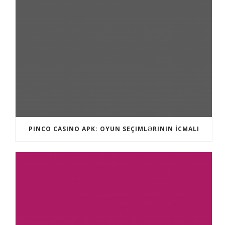
PINCO CASINO APK: OYUN SEÇIMLƏRININ İCMALI