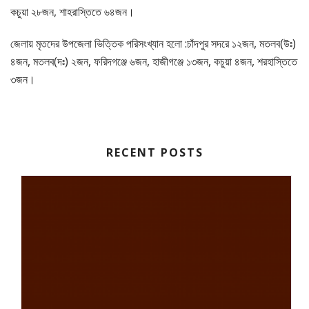
কচুয়া ২৮জন, শাহরাস্তিতে ৬৪জন।
জেলায় মৃতদের উপজেলা ভিত্তিক পরিসংখ্যান হলো :চাঁদপুর সদরে ১২জন, মতলব(উঃ)
৪জন, মতলব(দঃ) ২জন, ফরিদগঞ্জে ৬জন, হাজীগঞ্জে ১৩জন, কচুয়া ৪জন, শরহাস্তিতে
৩জন।
RECENT POSTS