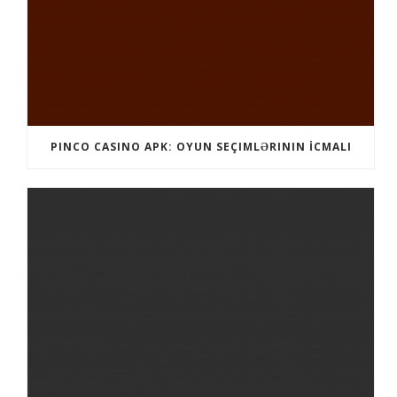
PINCO CASINO APK: OYUN SEÇIMLƏRININ İCMALI