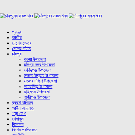
প্রচ্ছদ
জাতীয়
দেশের ভেতর
দেশের বাইরে
চাঁদপুর
কচুয়া উপজেলা
চাঁদপুর সদর উপজেলা
ফরিদগঞ্জ উপজেলা
মতলব উত্তর উপজেলা
মতলব দক্ষিণ উপজেলা
শাহরাস্তি উপজেলা
হাইমচর উপজেলা
হাজীগঞ্জ উপজেলা
ব্যবসা বাণিজ্য
আইন আদালত
পড়া লেখা
খেলাধুলা
বিনোদন
বিশেষ প্রতিবেদন