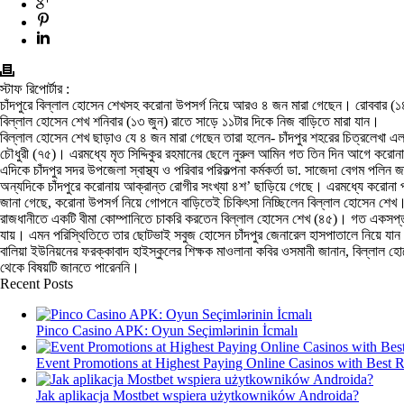
স্টাফ রিপোর্টার :
চাঁদপুরে বিল্লাল হোসেন শেখসহ করোনা উপসর্গ নিয়ে আরও ৪ জন মারা গেছেন। রোববার (১৪ জ
বিল্লাল হোসেন শেখ শনিবার (১৩ জুন) রাতে সাড়ে ১১টার দিকে নিজ বাড়িতে মারা যান।
বিল্লাল হোসেন শেখ ছাড়াও যে ৪ জন মারা গেছেন তারা হলেন- চাঁদপুর শহরের চিত্রলেখা এলা
চৌধুরী (৭৫)। এরমধ্যে মৃত সিদ্দিকুর রহমানের ছেলে নুরুল আমিন গত তিন দিন আগে করোনা
এদিকে চাঁদপুর সদর উপজেলা স্বাস্থ্য ও পরিবার পরিকল্পনা কর্মকর্তা ডা. সাজেদা বেগম পলি
অন্যদিকে চাঁদপুরে করোনায় আক্রান্ত রোগীর সংখ্যা ৪শ’ ছাড়িয়ে গেছে। এরমধ্যে করো
জানা গেছে, করোনা উপসর্গ নিয়ে গোপনে বাড়িতেই চিকিৎসা নিচ্ছিলেন বিল্লাল হোসেন শেখ।
রাজধানীতে একটি বীমা কোম্পানিতে চাকরি করতেন বিল্লাল হোসেন শেখ (৪৫)। গত একসপ্তাহ
যায়। এমন পরিস্থিতিতে তার ছোটভাই সবুজ হোসেন চাঁদপুর জেনারেল হাসপাতালে নিয়ে যান
বালিয়া ইউনিয়নের ফরক্কাবাদ হাইস্কুলের শিক্ষক মাওলানা কবির ওসমানী জানান, বিল্লা
থেকে বিষয়টি জানতে পারেননি।
Recent Posts
Pinco Casino APK: Oyun Seçimlərinin İcmalı
Event Promotions at Highest Paying Online Casinos with Best 
Jak aplikacja Mostbet wspiera użytkowników Androida?