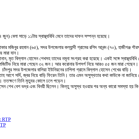
ুন) বেলা সাড়ে ১১টায় স্বাস্থ্যবিধি মেনে তাদের দাফন সম্পন্ন হয়েছে।
কার মজিবুর রহমান (৬৫), সদর উপজেলার কল্যান্দী গ্রামের রশিদ আখন্দ (৭০), হাজীগঞ্জ পৗর
য় মারা যান।
ন জানান, মৃত বিল্লাল হোসেন শেখসহ তাদের নমূনা সংগ্রহ করা হয়েছে। একই সঙ্গে স্বাস্থ্যব
না পজিটিভ নিয়ে মারা গেছেন ৩২ জন। আর করোনার উপসর্গ নিয়ে আরও ৫৫ জন মারা গেছেন।
 চাঁদপুর সদর উপজেলার বালিয়া ইউনিয়নের চাপিলা গ্রামে বিল্লাল হোসেন শেখের বাড়ি।
 আগে সর্দি, জ্বর নিয়ে বাড়ি ফিরেন তিনি। তার এমন অসুস্থতার কথা কাউকে না জানিয়ে গ
। ততক্ষণে তিনি মৃত্যুর কোলে ঢলে পড়েন।
ল হোসেন শেখ বেশ ভদ্র এবং বিনয়ী ছিলেন। কিন্তু অসুস্থ হওয়ার পর অন্য কারো সমস্যা 
RTP