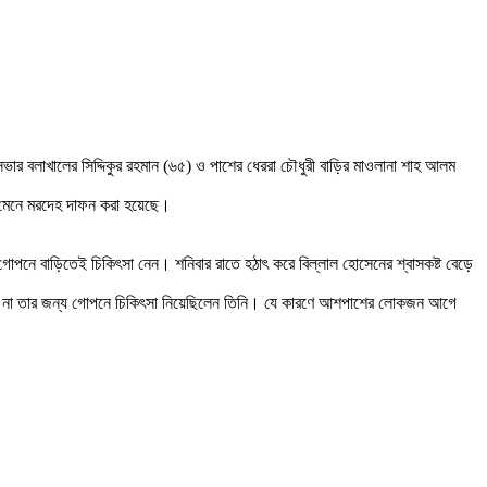
সভার বলাখালের সিদ্দিকুর রহমান (৬৫) ও পাশের ধেররা চৌধুরী বাড়ির মাওলানা শাহ আলম
িধি মেনে মরদেহ দাফন করা হয়েছে।
োপনে বাড়িতেই চিকিৎসা নেন। শনিবার রাতে হঠাৎ করে বিল্লাল হোসেনের শ্বাসকষ্ট বেড়ে
হয় কি না তার জন্য গোপনে চিকিৎসা নিয়েছিলেন তিনি। যে কারণে আশপাশের লোকজন আগে