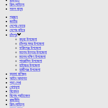
রাজনীতি
শিল্প-সাহিত্য
সফল মানুষ
প্রচ্ছদ
জাতীয়
দেশের ভেতর
দেশের বাইরে
চাঁদপুর
কচুয়া উপজেলা
চাঁদপুর সদর উপজেলা
ফরিদগঞ্জ উপজেলা
মতলব উত্তর উপজেলা
মতলব দক্ষিণ উপজেলা
শাহরাস্তি উপজেলা
হাইমচর উপজেলা
হাজীগঞ্জ উপজেলা
ব্যবসা বাণিজ্য
আইন আদালত
পড়া লেখা
খেলাধুলা
বিনোদন
বিশেষ প্রতিবেদন
রাজনীতি
শিল্প-সাহিত্য