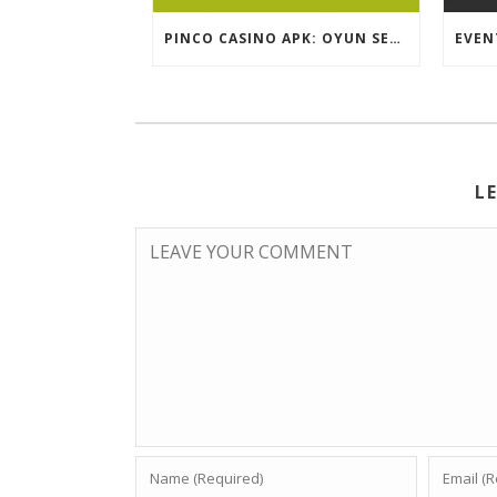
PINCO CASINO APK: OYUN SEÇIMLƏRININ İCMALI
L