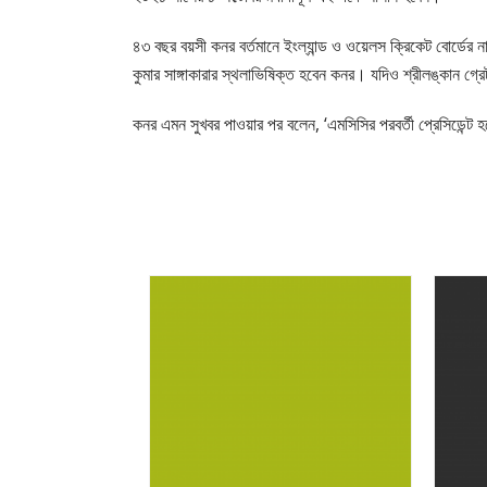
৪৩ বছর বয়সী কনর বর্তমানে ইংল্যান্ড ও ওয়েলস ক্রিকেট বোর্ডের ন
কুমার সাঙ্গাকারার স্থলাভিষিক্ত হবেন কনর। যদিও শ্রীলঙ্কান গ্
কনর এমন সুখবর পাওয়ার পর বলেন, ‘এমসিসির পরবর্তী প্রেসিডেন্ট