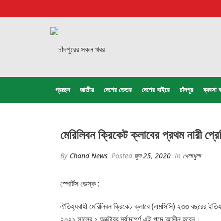
প্রচ্ছদ
জাতীয়
দেশের ভেতর
দেশের বাইরে
চাঁদপুর
ব্যবসা ব
মেরিলিবন ক্রিকেট ক্লাবের প্রথম নারী প্রে
By
Chand News
Posted
জুন 25, 2020
In
খেলাধুলা
স্পোর্টস ডেস্ক :
ঐতিহ্যবাহী মেরিলিবন ক্রিকেট ক্লাবে (এমসিসি) ২৩৩ বছরের ইতিহাস
২০২১ সালের ১ অক্টোবর মর্যাদাপূর্ণ এই পদে আসীন হবেন।