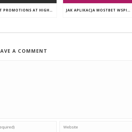
EVENT PROMOTIONS AT HIGHEST PAYING ONLINE CASINOS WITH BEST RTP
JAK APLIKACJA MOSTBET WSPIERA UŻYTKOWNIKÓW ANDROIDA?
EAVE A COMMENT