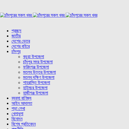
প্রচ্ছদ
জাতীয়
দেশের ভেতর
দেশের বাইরে
চাঁদপুর
কচুয়া উপজেলা
চাঁদপুর সদর উপজেলা
ফরিদগঞ্জ উপজেলা
মতলব উত্তর উপজেলা
মতলব দক্ষিণ উপজেলা
শাহরাস্তি উপজেলা
হাইমচর উপজেলা
হাজীগঞ্জ উপজেলা
ব্যবসা বাণিজ্য
আইন আদালত
পড়া লেখা
খেলাধুলা
বিনোদন
বিশেষ প্রতিবেদন