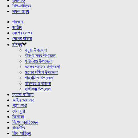
রাজনীতি
শিল্প-সাহিত্য
সফল মানুষ
প্রচ্ছদ
জাতীয়
দেশের ভেতর
দেশের বাইরে
চাঁদপুর
কচুয়া উপজেলা
চাঁদপুর সদর উপজেলা
ফরিদগঞ্জ উপজেলা
মতলব উত্তর উপজেলা
মতলব দক্ষিণ উপজেলা
শাহরাস্তি উপজেলা
হাইমচর উপজেলা
হাজীগঞ্জ উপজেলা
ব্যবসা বাণিজ্য
আইন আদালত
পড়া লেখা
খেলাধুলা
বিনোদন
বিশেষ প্রতিবেদন
রাজনীতি
শিল্প-সাহিত্য