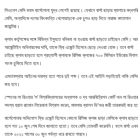
লিওনেল মেসি বনাম বার্সেলোনা যুদ্ধ লেগেই রয়েছে। যেখানে বার্সা ছাড়ার ব্যাপারে বদ্ধপর
মেসি, অন্যদিকে দলের কিংবদন্তি খেলোয়াড়কে এক চুলও ছাড় দিতে নারাজ কাতালান
জায়ান্টরা।
ক্লাব কর্তৃপক্ষের সঙ্গে বিভিন্ন ইস্যুতে বনিবনা না হওয়ায় বার্সা ছাড়তে চাইছেন মেসি। আ
আর্জেন্টাইন অধিনায়কের দাবি, তাকে ফ্রি এজেন্ট হিসেবে ছেড়ে দেওয়া হোক। তবে বার্সা
চাইছে ক্লাব ছাড়তে হলে প্রত্যাশী ক্লাবকে রিলিজ ক্লজের ৭০০ মিলিয়ন ইউরোর বিশাল
অংক চুকিয়ে দিতে হবে।
এমতাবস্থায় আইনের দারস্থ হতে পারে দুই পক্ষ। তবে এই আইনি লড়াইয়েই নাকি মেসি
জয় হবে।
স্পেনের লা রিওহার ‘ল’ বিশ্ববিদ্যালয়ের অধ্যাপক ও দ্য আরবিট্রেশন কোর্ট অব লা রিওহার
সদস্য হুয়ান রামোন লিয়েবানা বিশ্বাস করেন, মামলায় ব্যালন ডি’অর জয়ী তারকারই জয় হ
বার্সেলোনার অভিযোগ ফ্রি এজেন্ট হিসেবে কোনো রিলিজ ক্লজ ছাড়া মেসিকে ক্লাব ছাড়ত
হলে গত ১০ জুন শেষ দিনে জানাতে হতো। তবে মেসি তেমনটি করেননি। ফলে বার্সা এখন
তাকে ২০২১ সালের ৩০ জুন পর্যন্ত ধরে রাখতে পারবে।