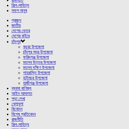
রাজনীতি
শিল্প-সাহিত্য
সফল মানুষ
প্রচ্ছদ
জাতীয়
দেশের ভেতর
দেশের বাইরে
চাঁদপুর
কচুয়া উপজেলা
চাঁদপুর সদর উপজেলা
ফরিদগঞ্জ উপজেলা
মতলব উত্তর উপজেলা
মতলব দক্ষিণ উপজেলা
শাহরাস্তি উপজেলা
হাইমচর উপজেলা
হাজীগঞ্জ উপজেলা
ব্যবসা বাণিজ্য
আইন আদালত
পড়া লেখা
খেলাধুলা
বিনোদন
বিশেষ প্রতিবেদন
রাজনীতি
শিল্প-সাহিত্য