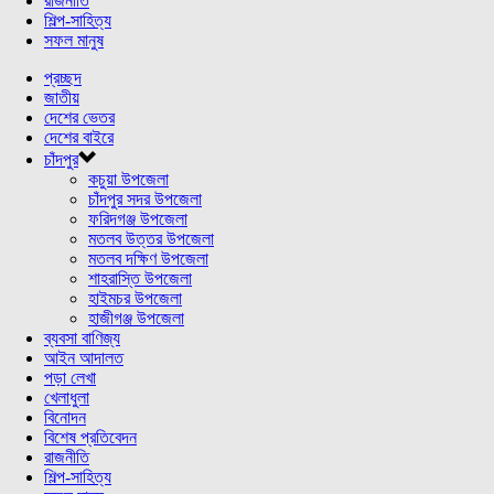
রাজনীতি
শিল্প-সাহিত্য
সফল মানুষ
প্রচ্ছদ
জাতীয়
দেশের ভেতর
দেশের বাইরে
চাঁদপুর
কচুয়া উপজেলা
চাঁদপুর সদর উপজেলা
ফরিদগঞ্জ উপজেলা
মতলব উত্তর উপজেলা
মতলব দক্ষিণ উপজেলা
শাহরাস্তি উপজেলা
হাইমচর উপজেলা
হাজীগঞ্জ উপজেলা
ব্যবসা বাণিজ্য
আইন আদালত
পড়া লেখা
খেলাধুলা
বিনোদন
বিশেষ প্রতিবেদন
রাজনীতি
শিল্প-সাহিত্য