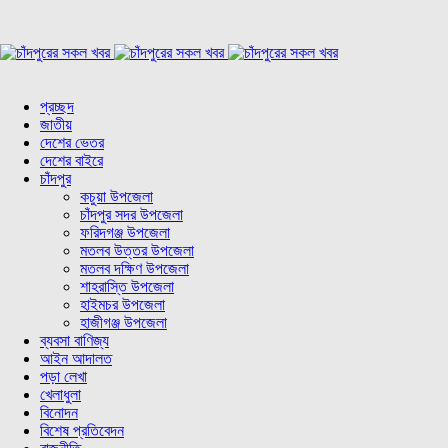
প্রচ্ছদ
জাতীয়
দেশের ভেতর
দেশের বাইরে
চাঁদপুর
কচুয়া উপজেলা
চাঁদপুর সদর উপজেলা
ফরিদগঞ্জ উপজেলা
মতলব উত্তর উপজেলা
মতলব দক্ষিণ উপজেলা
শাহরাস্তি উপজেলা
হাইমচর উপজেলা
হাজীগঞ্জ উপজেলা
ব্যবসা বাণিজ্য
আইন আদালত
পড়া লেখা
খেলাধুলা
বিনোদন
বিশেষ প্রতিবেদন