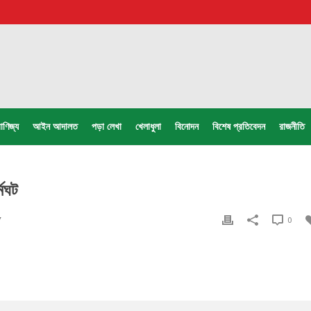
াণিজ্য
আইন আদালত
পড়া লেখা
খেলাধুলা
বিনোদন
বিশেষ প্রতিবেদন
রাজনীতি
্মঘট
0