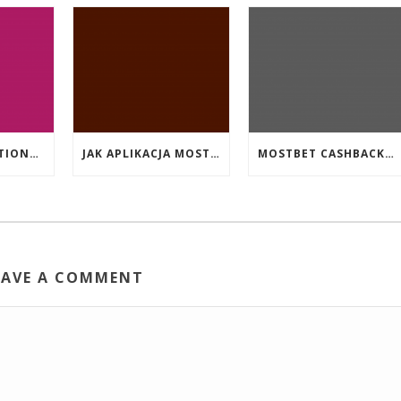
EVENT PROMOTIONS AT HIGHEST PAYING ONLINE CASINOS WITH BEST RTP
JAK APLIKACJA MOSTBET WSPIERA UŻYTKOWNIKÓW ANDROIDA?
MOSTBET CASHBACK: HANGI OYUNLAR SIZI DAHA ÇOX QAZANA BILƏR?
EAVE A COMMENT