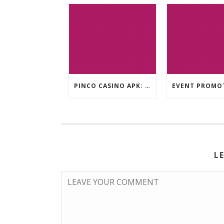
PINCO CASINO APK: OYUN SEÇIMLƏRININ İCMALI
L