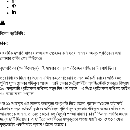
বিশেষ প্রতিনিধি :
ঢাকা:
সাংবাদিক দম্পতি সাগর সরওয়ার ও মেহেরুন রুনি হত্যা মামলার তদন্ত প্রতিবেদন জমা
দেওয়ার তারিখ ‌ফের পি‌ছি‌য়ে‌ছে।
বৃহস্প‌তিবার (৩০ ডি‌সেম্বর) এই মামলার তদন্ত প্রতিবেদন দাখিলের দিন ধার্য ছিল।
ত‌বে নির্ধা‌রিত দি‌নে প্রতিবেদন দাখিল করতে পারেননি তদন্ত কর্মকর্তা র‍্যাবের অতিরিক্ত
পুলিশ সুপার খন্দকার শফিকুল আলম। তাই ঢাকার মে‌ট্রোপ‌লিটন ম্যা‌জি‌স্ট্রেট দেবব্রত বিশ্বাস
১০ ফেব্রুয়া‌রি প্রতিবেদন দাখিলের নতুন দিন ধার্য করেন। এ নি‌য়ে প্রতি‌বেদন দা‌খি‌লের তা‌রিখ
৭০ বারের ম‌তো পেছালো।
গত ১১ ন‌ভেম্বর এই মামলার তদন্তের অগ্রগতি নিয়ে হতাশা প্রকাশ ক‌রে‌ছেন হাইকোর্ট।
মামলার তদন্ত কর্মকর্তা ‍র‌্যাবের অতিরিক্ত পুলিশ সুপার খন্দকার শফিকুল আলম সে‌দিন উচ্চ
আদালত‌কে জানান, তদন্তে কোনো ক্লু (সূত্র) পাওয়া যায়নি। চারটি ডিএনএ প্রতিবেদনের
মধ্যে দু’টি মিলেছে। এ দু’টিতে আসামিদের সম্পৃক্ততা পাওয়া যায়নি বলে সেগুলো ফের
যুক্তরাষ্ট্রে এফবিআইর ল্যাবে পাঠানো হয়েছে।