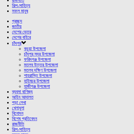
রাজনীতি
শিল্প-সাহিত্য
সফল মানুষ
প্রচ্ছদ
জাতীয়
দেশের ভেতর
দেশের বাইরে
চাঁদপুর
কচুয়া উপজেলা
চাঁদপুর সদর উপজেলা
ফরিদগঞ্জ উপজেলা
মতলব উত্তর উপজেলা
মতলব দক্ষিণ উপজেলা
শাহরাস্তি উপজেলা
হাইমচর উপজেলা
হাজীগঞ্জ উপজেলা
ব্যবসা বাণিজ্য
আইন আদালত
পড়া লেখা
খেলাধুলা
বিনোদন
বিশেষ প্রতিবেদন
রাজনীতি
শিল্প-সাহিত্য