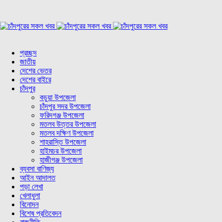
প্রচ্ছদ
জাতীয়
দেশের ভেতর
দেশের বাইরে
চাঁদপুর
কচুয়া উপজেলা
চাঁদপুর সদর উপজেলা
ফরিদগঞ্জ উপজেলা
মতলব উত্তর উপজেলা
মতলব দক্ষিণ উপজেলা
শাহরাস্তি উপজেলা
হাইমচর উপজেলা
হাজীগঞ্জ উপজেলা
ব্যবসা বাণিজ্য
আইন আদালত
পড়া লেখা
খেলাধুলা
বিনোদন
বিশেষ প্রতিবেদন