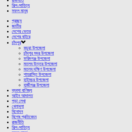
রাজনীতি
শিল্প-সাহিত্য
সফল মানুষ
প্রচ্ছদ
জাতীয়
দেশের ভেতর
দেশের বাইরে
চাঁদপুর
কচুয়া উপজেলা
চাঁদপুর সদর উপজেলা
ফরিদগঞ্জ উপজেলা
মতলব উত্তর উপজেলা
মতলব দক্ষিণ উপজেলা
শাহরাস্তি উপজেলা
হাইমচর উপজেলা
হাজীগঞ্জ উপজেলা
ব্যবসা বাণিজ্য
আইন আদালত
পড়া লেখা
খেলাধুলা
বিনোদন
বিশেষ প্রতিবেদন
রাজনীতি
শিল্প-সাহিত্য