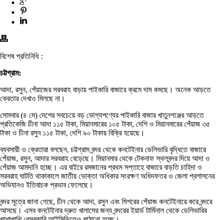
বিশেষ প্রতিনিধি :
চট্টগ্রাম:
আদা, রসুন, পেঁয়াজের সরবরাহ বাড়ায় পাইকারি বাজারে ক্রমে দাম কমছে। অনেক আড়তে
ক্রেতার দেখাও মিলছে না।
সোমবার (৪ মে) দেশের সবচেয়ে বড় ভোগ্যপণ্যের পাইকারি বাজার খাতুনগঞ্জের আড়তে
প্রতিকেজি চীনা আদা ১১৫ টাকা, মিয়ানমারের ১০৫ টাকা, দেশি ও মিয়ানমারের পেঁয়াজ ৩৫
টাকা ও চীনা রসুন ১১৫ টাকা, দেশি ৯০ টাকায় বিক্রি হয়েছে।
ব্যবসায়ী ও ক্রেতারা বলছেন, চট্টগ্রাম বন্দর থেকে কনটেইনার ডেলিভারি বৃদ্ধিতে বাজারে
পেঁয়াজ, রসুন, আদার সরবরাহ বেড়েছে। মিয়ানমার থেকে টেকনাফ স্থলবন্দর দিয়ে আদা ও
পেঁয়াজ আমদানি হচ্ছে। এর বাইরে রমজানের প্রথম সপ্তাহে বাজারে বাড়তি চাহিদা ও
সরবরাহ ঘাটতি থাকাকালে জাতীয় ভোক্তা অধিকার সংরক্ষণ অধিদফতর ও জেলা প্রশাসনের
অভিযানও ইতিবাচক প্রভাব ফেলেছে।
বন্দর সূত্রে জানা গেছে, চীন থেকে আদা, রসুন এবং মিশরের পেঁয়াজ কনটেইনারে করে বন্দরে
আসছে। এসব কনটেইনার দ্রুত খালাসের জন্য বন্দরের ইয়ার্ড টার্মিনাল থেকে ডেলিভারির
পাশাপাশি বেসরকারি আইসিডিতেও পাঠানো হচ্ছে।