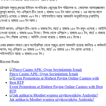
চট্টগ্রাম সমুদ্র বন্দরের উদ্ভিদ সংগনিরোধ কেন্দ্রের উপ পরিচালক ড. মোহাম্মদ আসাদুজ্জামান
বুলবুল জানান, গত এপ্রিলে চীন থেকে ১ হাজার ৭৩৩ টন আদা এসেছে। এর আগের মাসে
(মার্চে) এসেছে ৩ হাজার ২৬৭ টন। পাইপলাইনে আছে আমদানি অনুমতিপত্র (আইপি)
নেওয়া ৪ হাজার ১৯৩ টন আদা।
তিনি জানান, এপ্রিলে চীন থেকে ৩ হাজার টন, মার্চে ৫ হাজার ১৫৮ টন রসুন এসেছে। আইপি
নেওয়া হয়েছে ১ হাজার ৬৬৯ টনের। মিশর থেকে এপ্রিলে ১ হাজার ৬৮১ টন, মার্চে ৩ হাজার
৬৯১ টন পেঁয়াজ এসেছে। আইপি নেওয়া হয়েছে ১ হাজার ৫৪২ টনের।
এবার রমজান সামনে রেখে অস্ট্রেলিয়া থেকে প্রচুর ছোলা আমদানি হয়েছে জানিয়ে এ কর্মকর্তা
বলেন, শুধু এপ্রিলে ১৬ হাজার ১০৭ টন, মার্চে ১৯ হাজার ১৫০ টন ছোলা এসেছে।
পাইপলাইনে আছে ৩ হাজার ৮৩৫ টন।
Recent Posts
Pinco Casino APK: Oyun Seçimlərinin İcmalı
Event Promotions at Highest Paying Online Casinos with Best
RTP
Jak aplikacja Mostbet wspiera użytkowników Androida?