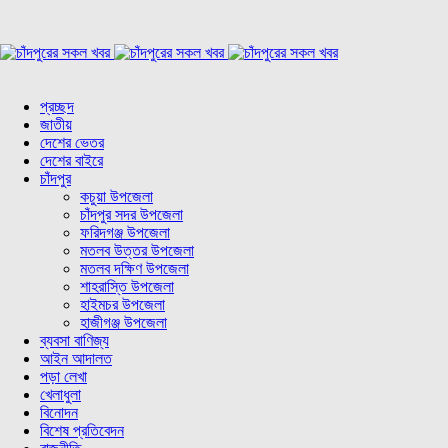
প্রচ্ছদ
জাতীয়
দেশের ভেতর
দেশের বাইরে
চাঁদপুর
কচুয়া উপজেলা
চাঁদপুর সদর উপজেলা
ফরিদগঞ্জ উপজেলা
মতলব উত্তর উপজেলা
মতলব দক্ষিণ উপজেলা
শাহরাস্তি উপজেলা
হাইমচর উপজেলা
হাজীগঞ্জ উপজেলা
ব্যবসা বাণিজ্য
আইন আদালত
পড়া লেখা
খেলাধুলা
বিনোদন
বিশেষ প্রতিবেদন