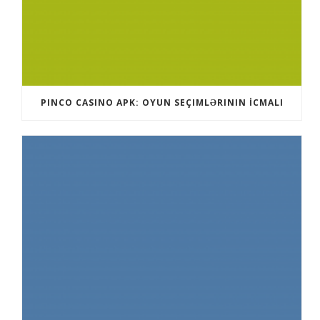
PINCO CASINO APK: OYUN SEÇIMLƏRININ İCMALI