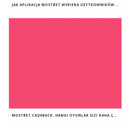
JAK APLIKACJA MOSTBET WSPIERA UŻYTKOWNIKÓW ANDROIDA?
MOSTBET CASHBACK: HANGI OYUNLAR SIZI DAHA ÇOX QAZANA BILƏR?