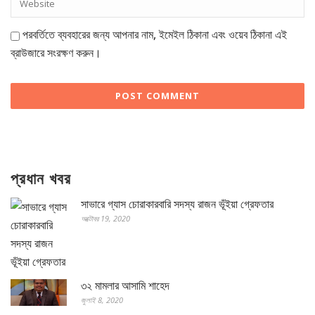
পরবর্তিতে ব্যবহারের জন্য আপনার নাম, ইমেইল ঠিকানা এবং ওয়েব ঠিকানা এই
ব্রাউজারে সংরক্ষণ করুন।
প্রধান খবর
সাভারে গ্যাস চোরাকারবারি সদস্য রাজন ভূঁইয়া গ্রেফতার
অক্টোবর 19, 2020
৩২ মামলার আসামি শাহেদ
জুলাই 8, 2020