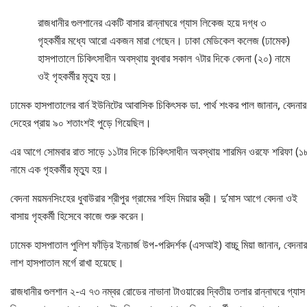
রাজধানীর গুলশানের একটি বাসার রান্নাঘরে গ্যাস লিকেজ হয়ে দগ্ধ ৩
গৃহকর্মীর মধ্যে আরো একজন মারা গেছেন। ঢাকা মেডিকেল কলেজ (ঢামেক)
হাসপাতালে চিকিৎসাধীন অবস্থায় বুধবার সকাল ৭টার দিকে বেদনা (২০) নামে
ওই গৃহকর্মীর মৃত্যু হয়।
ঢামেক হাসপাতালের বার্ন ইউনিটের আবাসিক চিকিৎসক ডা. পার্থ শংকর পাল জানান, বেদনার
দেহের প্রায় ৯০ শতাংশই পুড়ে গিয়েছিল।
এর আগে সোমবার রাত সাড়ে ১১টার দিকে চিকিৎসাধীন অবস্থায় শারমিন ওরফে শরিফা (১
নামে এক গৃহকর্মীর মৃত্যু হয়।
বেদনা ময়মনসিংহের ধুবাউরার শ্রীপুর গ্রামের শহিদ মিয়ার স্ত্রী। দু’মাস আগে বেদনা ওই
বাসায় গৃহকর্মী হিসেবে কাজে শুরু করেন।
ঢামেক হাসপাতাল পুলিশ ফাঁড়ির ইনচার্জ উপ-পরিদর্শক (এসআই) বাচ্চু মিয়া জানান, বেদনার
লাশ হাসপাতাল মর্গে রাখা হয়েছে।
রাজধানীর গুলশান ২-এ ৭৩ নম্বর রোডের নাভানা টাওয়ারের দ্বিতীয় তলার রান্নাঘরে গ্যাস