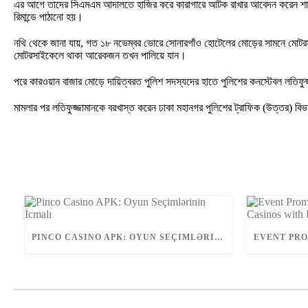
এর আগে তাদের সিএমএম আদালতে হাজির করে কারাগারে আটক রাখার আবেদন করেন শাহবা
রিমান্ডে পাঠানো হয়।
নথি থেকে জানা যায়, গত ১৮ নভেম্বর ভোরে সোনারগাঁও হোটেলের মোড়ের সামনে মোটর
মোটরসাইকেলে থাকা আরেকজন তখন পালিয়ে যান।
পরে কারওয়ান বাজার মোড়ে দায়িত্বরত পুলিশ সদস্যদের হাতে পুলিশের কনস্টেবল লতিফুজ
মামলার পর লতিফুজ্জামানকে বরখাস্ত করেন ঢাকা মহানগর পুলিশের ট্রাফিক (উত্তর) বি
PINCO CASINO APK: OYUN SEÇIMLƏRININ İCMALI