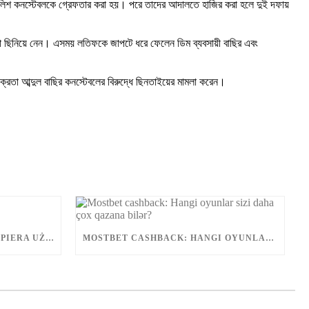
লিশ কনস্টেবলকে গ্রেফতার করা হয়। পরে তাদের আদালতে হাজির করা হলে দুই দফায়
কা ছিনিয়ে নেন। এসময় লতিফকে জাপটে ধরে ফেলেন ডিম ব্যবসায়ী বাছির এবং
রেতা আব্দুল বাছির কনস্টেবলের বিরুদ্ধে ছিনতাইয়ের মামলা করেন।
JAK APLIKACJA MOSTBET WSPIERA UŻYTKOWNIKÓW ANDROIDA?
MOSTBET CASHBACK: HANGI OYUNLAR SIZI DAHA ÇOX QAZANA BILƏR?