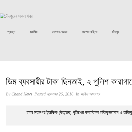
প্রচ্ছদ
জাতীয়
দেশের ভেতর
দেশের বাইরে
চাঁদপুর
ডিম ব্যবসায়ীর টাকা ছিনতাই, ২ পুলিশ কারাগা
By
Chand News
Posted
নভেম্বর 26, 2016
In
আইন আদালত
ঢাকা মহানগর ট্রাফিক (উত্তর) পুলিশের কনস্টেবল লতিফুজ্জামান ও রা