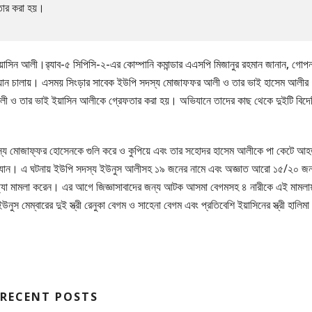
তার করা হয়।
াসিন আলী।র‌্যাব-৫ সিপিসি-২-এর কোম্পানি কমান্ডার এএসপি মিজানুর রহমান জানান, গোপ
অভিযান চালায়। এসময় সিংড়ার সাবেক ইউপি সদস্য মোজাফফর আলী ও তার ভাই হাসেম আলীর
 আলী ও তার ভাই ইয়াসিন আলীকে গ্রেফতার করা হয়। অভিযানে তাদের কাছ থেকে দুইটি বিদে
স্য মোজাফ্ফর হোসেনকে গুলি করে ও কুপিয়ে এবং তার সহোদর হাসেম আলীকে পা কেটে আ
রা যান। এ ঘটনায় ইউপি সদস্য ইউনুস আলীসহ ১৯ জনের নামে এবং অজ্ঞাত আরো ১৫/২০ জ
হত্যা মামলা করেন। এর আগে জিজ্ঞাসাবাদের জন্য আটক আসমা বেগমসহ ৪ নারীকে এই মামলা
 মেম্বারের দুই স্ত্রী রেনুকা বেগম ও সাহেনা বেগম এবং প্রতিবেশি ইয়াসিনের স্ত্রী হালিমা
RECENT POSTS