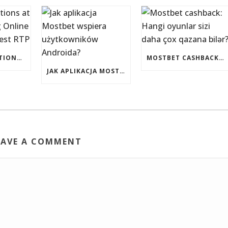
EVENT PROMOTIONS AT HIGHEST PAYING ONLINE CASINOS WITH BEST RTP
MOSTBET CASHBACK: HANGI OYUNLAR SIZI DAHA ÇOX QAZANA BILƏR?
JAK APLIKACJA MOSTBET WSPIERA UŻYTKOWNIKÓW ANDROIDA?
EAVE A COMMENT