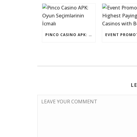
PINCO CASINO APK: OYUN SEÇIMLƏRININ İCMALI
L