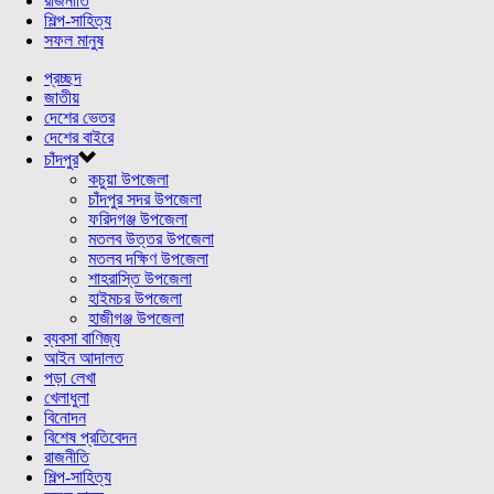
রাজনীতি
শিল্প-সাহিত্য
সফল মানুষ
প্রচ্ছদ
জাতীয়
দেশের ভেতর
দেশের বাইরে
চাঁদপুর
কচুয়া উপজেলা
চাঁদপুর সদর উপজেলা
ফরিদগঞ্জ উপজেলা
মতলব উত্তর উপজেলা
মতলব দক্ষিণ উপজেলা
শাহরাস্তি উপজেলা
হাইমচর উপজেলা
হাজীগঞ্জ উপজেলা
ব্যবসা বাণিজ্য
আইন আদালত
পড়া লেখা
খেলাধুলা
বিনোদন
বিশেষ প্রতিবেদন
রাজনীতি
শিল্প-সাহিত্য