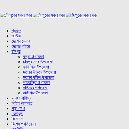
প্রচ্ছদ
জাতীয়
দেশের ভেতর
দেশের বাইরে
চাঁদপুর
কচুয়া উপজেলা
চাঁদপুর সদর উপজেলা
ফরিদগঞ্জ উপজেলা
মতলব উত্তর উপজেলা
মতলব দক্ষিণ উপজেলা
শাহরাস্তি উপজেলা
হাইমচর উপজেলা
হাজীগঞ্জ উপজেলা
ব্যবসা বাণিজ্য
আইন আদালত
পড়া লেখা
খেলাধুলা
বিনোদন
বিশেষ প্রতিবেদন