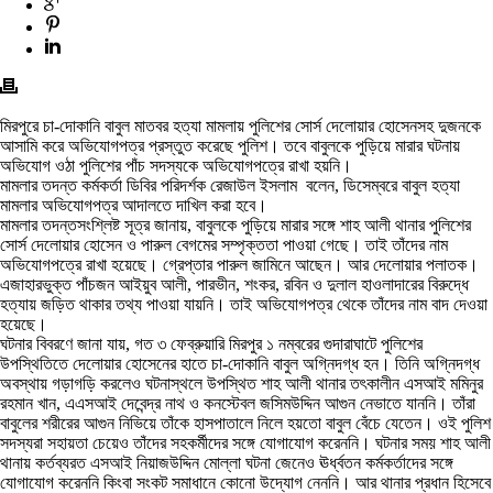
মিরপুরে চা-দোকানি বাবুল মাতবর হত্যা মামলায় পুলিশের সোর্স দেলোয়ার হোসেনসহ দুজনকে
আসামি করে অভিযোগপত্র প্রস্তুত করেছে পুলিশ। তবে বাবুলকে পুড়িয়ে মারার ঘটনায়
অভিযোগ ওঠা পুলিশের পাঁচ সদস্যকে অভিযোগপত্রে রাখা হয়নি।
মামলার তদন্ত কর্মকর্তা ডিবির পরিদর্শক রেজাউল ইসলাম বলেন, ডিসেম্বরে বাবুল হত্যা
মামলার অভিযোগপত্র আদালতে দাখিল করা হবে।
মামলার তদন্তসংশ্লিষ্ট সূত্র জানায়, বাবুলকে পুড়িয়ে মারার সঙ্গে শাহ আলী থানার পুলিশের
সোর্স দেলোয়ার হোসেন ও পারুল বেগমের সম্পৃক্ততা পাওয়া গেছে। তাই তাঁদের নাম
অভিযোগপত্রে রাখা হয়েছে। গ্রেপ্তার পারুল জামিনে আছেন। আর দেলোয়ার পলাতক।
এজাহারভুক্ত পাঁচজন আইয়ুব আলী, পারভীন, শংকর, রবিন ও দুলাল হাওলাদারের বিরুদ্ধে
হত্যায় জড়িত থাকার তথ্য পাওয়া যায়নি। তাই অভিযোগপত্র থেকে তাঁদের নাম বাদ দেওয়া
হয়েছে।
ঘটনার বিবরণে জানা যায়, গত ৩ ফেব্রুয়ারি মিরপুর ১ নম্বরের গুদারাঘাটে পুলিশের
উপস্থিতিতে দেলোয়ার হোসেনের হাতে চা-দোকানি বাবুল অগ্নিদগ্ধ হন। তিনি অগ্নিদগ্ধ
অবস্থায় গড়াগড়ি করলেও ঘটনাস্থলে উপস্থিত শাহ আলী থানার তৎকালীন এসআই মমিনুর
রহমান খান, এএসআই দেবেন্দ্র নাথ ও কনস্টেবল জসিমউদ্দিন আগুন নেভাতে যাননি। তাঁরা
বাবুলের শরীরের আগুন নিভিয়ে তাঁকে হাসপাতালে নিলে হয়তো বাবুল বেঁচে যেতেন। ওই পুলিশ
সদস্যরা সহায়তা চেয়েও তাঁদের সহকর্মীদের সঙ্গে যোগাযোগ করেননি। ঘটনার সময় শাহ আলী
থানায় কর্তব্যরত এসআই নিয়াজউদ্দিন মোল্লা ঘটনা জেনেও ঊর্ধ্বতন কর্মকর্তাদের সঙ্গে
যোগাযোগ করেননি কিংবা সংকট সমাধানে কোনো উদ্যোগ নেননি। আর থানার প্রধান হিসেবে