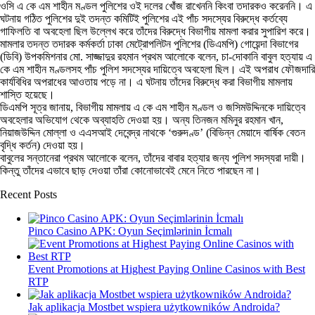
ওসি এ কে এম শাহীন মণ্ডল পুলিশের ওই দলের খোঁজ রাখেননি কিংবা তদারকও করেননি। এ
ঘটনায় গঠিত পুলিশের দুই তদন্ত কমিটিই পুলিশের এই পাঁচ সদস্যের বিরুদ্ধে কর্তব্যে
গাফিলতি বা অবহেলা ছিল উল্লেখ করে তাঁদের বিরুদ্ধে বিভাগীয় মামলা করার সুপারিশ করে।
মামলার তদন্ত তদারক কর্মকর্তা ঢাকা মেট্রোপলিটন পুলিশের (ডিএমপি) গোয়েন্দা বিভাগের
(ডিবি) উপকমিশনার মো. সাজ্জাদুর রহমান প্রথম আলোকে বলেন, চা-দোকানি বাবুল হত্যায় এ
কে এম শাহীন মণ্ডলসহ পাঁচ পুলিশ সদস্যের দায়িত্বে অবহেলা ছিল। এই অপরাধ ফৌজদারি
কার্যবিধির অপরাধের আওতায় পড়ে না। এ ঘটনায় তাঁদের বিরুদ্ধে করা বিভাগীয় মামলায়
শাস্তি হয়েছে।
ডিএমপি সূত্র জানায়, বিভাগীয় মামলায় এ কে এম শাহীন মণ্ডল ও জসিমউদ্দিনকে দায়িত্বে
অবহেলার অভিযোগ থেকে অব্যাহতি দেওয়া হয়। অন্য তিনজন মমিনুর রহমান খান,
নিয়াজউদ্দিন মোল্লা ও এএসআই দেবেন্দ্র নাথকে ‘গুরুদণ্ড’ (বিভিন্ন মেয়াদে বার্ষিক বেতন
বৃদ্ধি কর্তন) দেওয়া হয়।
বাবুলের সন্তানেরা প্রথম আলোকে বলেন, তাঁদের বাবার হত্যার জন্য পুলিশ সদস্যরা দায়ী।
কিন্তু তাঁদের এভাবে ছাড় দেওয়া তাঁরা কোনোভাবেই মেনে নিতে পারছেন না।
Recent Posts
Pinco Casino APK: Oyun Seçimlərinin İcmalı
Event Promotions at Highest Paying Online Casinos with Best
RTP
Jak aplikacja Mostbet wspiera użytkowników Androida?