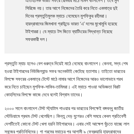
ঐতিহাসিক ভারত সফরে রোববার মাঠে নামল বাংলাদেশ। তবে মুল
সিরিজে নয়। তার আগে নিজেদের তৈরি করে নিতে একমাত্র দুই
দিনের প্রস্তুতিমুলক ম্যাচে নেমেছেন মুশফিকুর রহীমরা।
হায়দ্রাবাদের জিমখানা গ্রাউন্ডে ভারত ‘এ’ দলের মুখোমুখি হয়েছে
টাইগাররা। যে ম্যাচে টস জিতে ব্যাটিংয়ের সিদ্ধান্ত নিয়েছে
সফরকারী দল।
প্রস্তুতি ম্যাচ হলেও বেশ গুরুত্ব দিয়েই মাঠে নেমেছে বাংলাদেশ। কেননা, সদ্য শেষ
হওয়া টাইগারদের নিউজিল্যান্ড সফর অনেকটাই কেটেছে হতাশায়। তাইতো ভারতের
বিপক্ষে সফরের একমাত্র টেস্টে মাঠে নামার আগে নিজেদের আরও ভালোভাবে পরখ
করে নিতে চাইছেন মুশফিক-সাকিব-তামিমরা। এই ম্যাচে পাওয়া অভিজ্ঞতা বিরাট
কোহলিদের বিপক্ষে কাজে দেবে বলেই বিশ্বাস তাদের।
২০০০ সালে বাংলাদেশ টেস্ট স্ট্যাটাস পাওয়ার পর ভারতের বিপক্ষেই বঙ্গবন্ধু জাতীয়
স্টেডিয়ামে প্রথম টেস্ট খেলেছিল। কিন্তু দেড় যুগেরও বেশি সময়ে কেবল প্রতিবেশী
দেশটিতেই কোনো টেস্ট খেলা হয়নি টাইগারদের। এবার সেই আক্ষেপ ঘুঁচতে যাচ্ছে লাল
সবুজের প্রতিনিধিদের। গা গরমের ম্যাচের পর আগামী ৯ ফেব্রুয়ারি হায়দ্রাবাদের