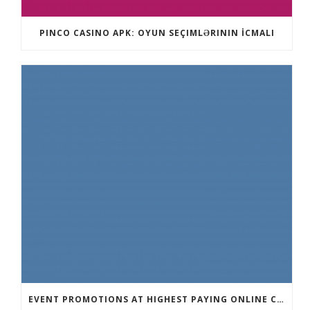
PINCO CASINO APK: OYUN SEÇIMLƏRININ İCMALI
EVENT PROMOTIONS AT HIGHEST PAYING ONLINE CASINOS WITH BEST RTP