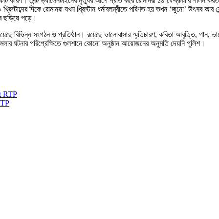
 একটি কারণ। সেন্ট ভ্যালেনটাইনের মৃত্যুর আগে প্রতি বছর রোমানরা ১৪ ফেব্রুয়ারি পালন 
্রিস্টাব্দের দিকে রোমানরা যখন খ্রিস্টান ধর্মাবলম্বীতে পরিণত হয় তখন ‘জুনো’ উৎসব আর স
বে ছড়িয়ে পড়ে।
য়েছে বিভিন্ন সংগঠন ও প্রতিষ্ঠান। রয়েছে ভালোবাসার স্মৃতিচারণ, কবিতা আবৃত্তি, গান, ভ
ামলার ঘটনার পরিপ্রেক্ষিতে গুলশানে কোনো অনুষ্ঠান আয়োজনের অনুমতি দেয়নি পুলিশ।
RTP