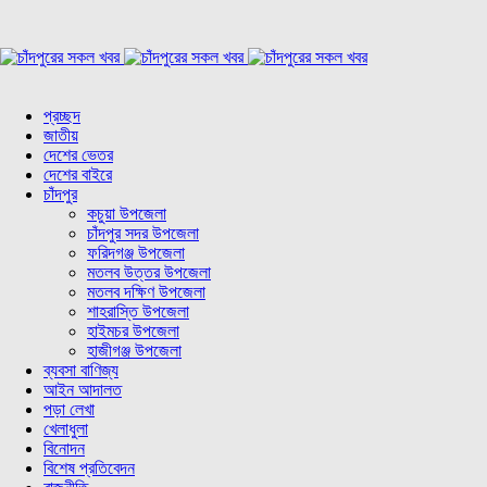
প্রচ্ছদ
জাতীয়
দেশের ভেতর
দেশের বাইরে
চাঁদপুর
কচুয়া উপজেলা
চাঁদপুর সদর উপজেলা
ফরিদগঞ্জ উপজেলা
মতলব উত্তর উপজেলা
মতলব দক্ষিণ উপজেলা
শাহরাস্তি উপজেলা
হাইমচর উপজেলা
হাজীগঞ্জ উপজেলা
ব্যবসা বাণিজ্য
আইন আদালত
পড়া লেখা
খেলাধুলা
বিনোদন
বিশেষ প্রতিবেদন