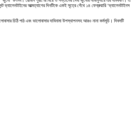
করত ‘জুনো’ উৎসব। রোমান পুরাণের বিয়ে ও সন্তানের দেবী জুনোর নামানুসারে এর নামকরণ। এ
েন্ট ভ্যালেনটাইনের আত্মত্যাগের দিনটিকে একই সূত্রে গেঁথে ১৪ ফেব্রুয়ারি ‘ভ্যালেনটাইনস
ালোবাসার চিঠি পাঠ এবং ভালোবাসার দাবিনামা উপস্থাপনসহ আরও নানা কর্মসূচি। দিবসটি