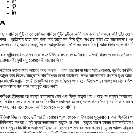
‘হাত বাড়িয়ে ছুঁই না তোকে/ মন বাড়িয়ে ছুঁই/ দুইকে আমি এক করি না/ এককে করি দুই/ হেমের 
কথা। প্রতীক্ষার ছায়া হয়ে থাকা আর তাকে মন দিয়ে ছুঁয়ে দেওয়ার নামই তো ভালোবাসা।
মঙ্গলবার সেই অনন্য অনুভূতিকে ‘আনুষ্ঠানিকভাবে’ পালন করার দিন। আজ বিশ্ব ভালোবাসা
কবি সুধীন্দ্রনাথ দত্তের সঙ্গে কণ্ঠ মিলিয়ে বলতে হবে- ‘একদা এমনই বাদলশেষের রাতে/ 
তোমাকেই; হ্যাঁ শুধু তোমাকেই ভালোবাসি।’
বর্তমানে ভালোবাসার সময়ের বড্ড অভাব। এখন ভালোবাসা মানে ‘দুই বেডরুম, ড্রয়িং-ডাইনিং
আনন্দ আর বিশুদ্ধ উচ্ছ্বাসে সারাবিশ্বের মতো আমাদের দেশও ভালোবাসার উৎসবে মুখর আজ। 
চকোলেট-ক্যান্ডি, ছোট্ট চিরকুট আর তাতে দু’ছত্র পদ্য হয়ে উঠতে পারে আজকের দিনের উপহা
ভালোবাসার জয়গানে আপ্লুত পারে সবাই।
কবিগুরু রবীন্দ্রনাথের কাব্যে ভালোবাসা যেন এক ভিন্ন মাত্রা পায়। আর সে জন্যই আজক
ডালি নিয়ে সদ্য আসা ফাগুনের দ্বিতীয় প্রভাতেই এসেছে ভালোবাসার দিন। যে দিনে মনের 
প্রহর, তারা বলে দেবে- ‘আমি তোমাকে ভালোবাসি’।
ইতিহাসবিদদের মতে, দুটি প্রাচীন রোমান প্রথা থেকে এ উৎসবের সূত্রপাত। এক খ্রিস্টান পাদ
চিকিৎসার অপরাধে সেন্ট ভ্যালেনটাইনকে মৃত্যুদণ্ড দেন। মৃত্যুর আগে ফাদার ভ্যালেনটাই
বাবার মৃত্যুর দিনটিকে ভ্যালেনটাইনস ডে হিসেবে পালন করা শুরু করেন। যুদ্ধে আহত মানুষ