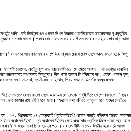
তুই পাবি’- কবি নির্মলেন্দু গুণ এমনই নিখাদ উচ্চারণে জানিয়েছেন ভালোবাসার সুখানুভূতির
 অনুভূতির নাম ভালোবাসা। প্রখর রোদে হিমেল হাওয়ায় শীতল হওয়ার নামই ভালোবাসা। আজ
াগে।’ ব্যস্ততা আর পর্বতসম বাধা পেরিয়ে প্রিয়ার চোখে চোখ রেখে আজ বলতে হবে- ‘শুধু
লুন- ‘দোহাই তোদের, এতটুকু চুপ কর/ ভালোবাসিবারে, দে মোরে অবসর।’ তারুণ্যের অনাবিল
ত হবে ভালোবাসার কথামালার সিন্ধুতে। নীল খামে হালকা লিপস্টিকের দাগ, একটা গোলাপ ফুল,
ন্য নয়। মা-বাবা, স্বামী-স্ত্রী, ভাইবোন, প্রিয় সন্তান, এমনকি বন্ধুর জন্যও
 ভরি উঠে শোভাতে/ যেমন কালো মেঘে অরুণ-আলো লেগে/ মাধুরী উঠে জেগে প্রভাতে।’ রঙের
োলা, ভালোবাসার রঙে রঙিন হবে হৃদয়। ‘হৃদয়ের কথা বলিতে ব্যাকুল’ হয়ে যাদের কেটেছে
 হয়। ২৭০ খ্রিস্টাব্দের ১৪ ফেব্রুয়ারি খ্রিস্টানবিরোধী রোমান সম্রাট গথিকাস আহত সেনাদের
্রম ইওর ভ্যালেনটাইন’। সেন্ট ভ্যালেনটাইনের মেয়ে এবং তার প্রেমিক মিলে পরের বছর থেকে
ালন করার রীতি ক্রমে সারাবিশ্বে ছড়িয়ে পড়ে। ভ্যালেনটাইনস ডে সর্বজনীন হয়ে ওঠে আরও