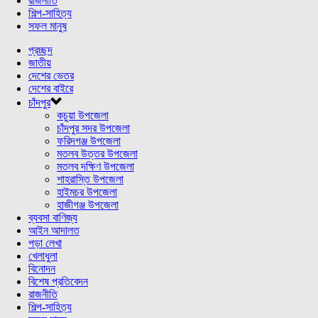
রাজনীতি
শিল্প-সাহিত্য
সফল মানুষ
প্রচ্ছদ
জাতীয়
দেশের ভেতর
দেশের বাইরে
চাঁদপুর
কচুয়া উপজেলা
চাঁদপুর সদর উপজেলা
ফরিদগঞ্জ উপজেলা
মতলব উত্তর উপজেলা
মতলব দক্ষিণ উপজেলা
শাহরাস্তি উপজেলা
হাইমচর উপজেলা
হাজীগঞ্জ উপজেলা
ব্যবসা বাণিজ্য
আইন আদালত
পড়া লেখা
খেলাধুলা
বিনোদন
বিশেষ প্রতিবেদন
রাজনীতি
শিল্প-সাহিত্য