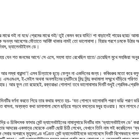
মাঝে শুই না যবে/ প্রেমের মাঝে শুই/ তুই কেমন করে যাবি?/ পা বাড়ালেই পায়ের ছায়া/ আমাকে 
 এক অনন্য আবেশের মৌতাতে আবিষ্ট থাকার নামই তো ভালোবাসা। হিয়ার পরশে চমকে উঠার
 দিবস, ভ্যালেনটাইনস ডে।
মনে হয় যেন শত জনমের আগে/ সে এসে, সহসা হাত রেখেছিল হাতে/ চেয়েছিল মুখে সহজিয়া অনুর
 আর লম্বা বারান্দা’! এসব চিন্তাকে ছুড়ে ফেলুন না একদিনের জন্য। কবিগুরুর মতো করে ব
এসএমএস, ই-মেইল অথবা অনলাইনের চ্যাটিংয়ে বিন্দু বিন্দু কথামালা সম্মুখে দাঁড়িয়ে পরিণ
র। আর ফুল তো রয়েছেই, রক্তরাঙা গোলাপ! তবে ভালোবাসার দিনটি শুধুই প্রেমিক-প্রেমিকার জ
ের দিনটির বর্ণনা করতে গিয়ে তার কথায় বলতে হয়- ‘যত গোপনে ভালোবাসি পরাণ ভরি/ পরাণ
যত বাসনা, অব্যক্ত কথা ডালাপালা মেলে ছড়িয়ে পড়বে বসন্তের মধুর হাওয়ায়। মনে লাগবে দ
্রি ও চিকিৎসক ফাদার সেন্ট ভ্যালেনটাইনের নামানুসারে দিনটির নাম ‘ভ্যালেনটাইনস ডে’ করা
ন তার আদরের একমাত্র মেয়েকে একটি ছোট্ট চিঠি লেখেন, যেখানে তিনি নাম সই করেছিলেন ‘ফ
কে সেবার অপরাধে মৃত্যুদণ্ডে দণ্ডিত সেন্ট ভ্যালেনটাইনকে ভালোবেসে দিনটি বিশেষভাবে প