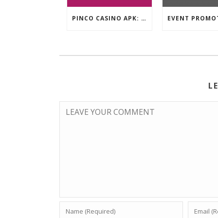
PINCO CASINO APK: OYUN SEÇIMLƏRININ İCMALI
L