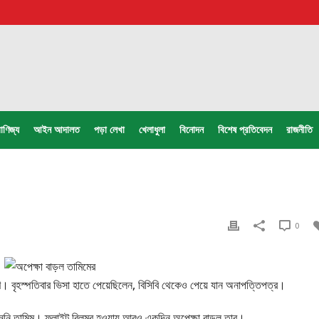
াণিজ্য
আইন আদালত
পড়া লেখা
খেলাধুলা
বিনোদন
বিশেষ প্রতিবেদন
রাজনীতি
0
রণে। বৃহস্পতিবার ভিসা হাতে পেয়েছিলেন, বিসিবি থেকেও পেয়ে যান অনাপত্তিপত্র।
পারেননি তামিম। ফ্লাইট বিলম্ব হওয়ায় আরও একদিন অপেক্ষা বাড়ল তার।