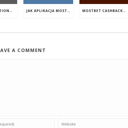
EVENT PROMOTIONS AT HIGHEST PAYING ONLINE CASINOS WITH BEST RTP
JAK APLIKACJA MOSTBET WSPIERA UŻYTKOWNIKÓW ANDROIDA?
MOSTBET CASHBACK: HANGI OYUNLAR SIZI DAHA ÇOX QAZANA BILƏR?
EAVE A COMMENT