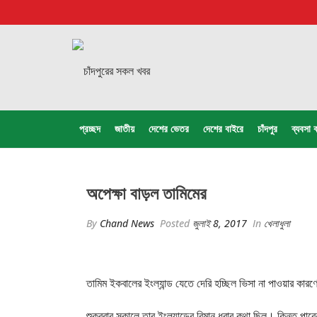
প্রচ্ছদ
জাতীয়
দেশের ভেতর
দেশের বাইরে
চাঁদপুর
ব্যবসা ব
অপেক্ষা বাড়ল তামিমের
By
Chand News
Posted
জুলাই 8, 2017
In
খেলাধুলা
তামিম ইকবালের ইংল্যান্ড যেতে দেরি হচ্ছিল ভিসা না পাওয়ার কা
শুক্রবার সকালে তার ইংল্যান্ডের বিমান ধরার কথা ছিল। কিন্তু 