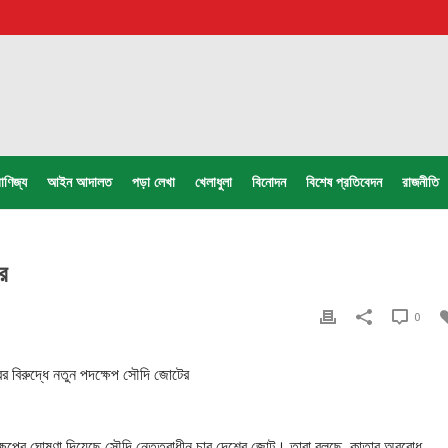
াণিজ্য
আইন আদালত
পড়া লেখা
খেলাধুলা
বিনোদন
বিশেষ প্রতিবেদন
রাজনীতি
র
0
ষেপের ঘোষণা দিয়েছে সৌদি নেতৃত্বাধীন চার দেশের জোট। তারা বলছে, কাতার অবরোধ