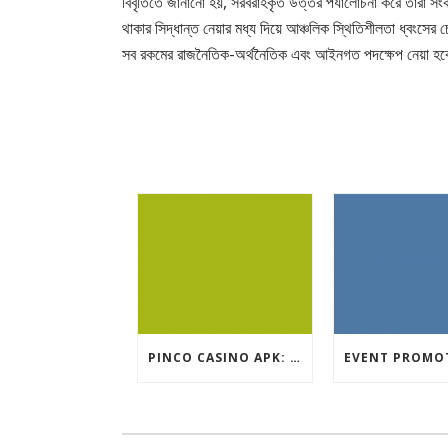
বিবৃতিতে জানানো হয়, সরবরাহকৃত উত্তর পর্যালোচনা করে তারা সং
থাকার সিদ্ধান্ত নেয়ার মধ্য দিয়ে আঞ্চলিক স্থিতিশীলতা ধ্বংসের চে
সব রকমের রাজনৈতিক-অর্থনৈতিক এবং আইনগত পদক্ষেপ নেয়া হ
PINCO CASINO APK: OYUN SEÇIMLƏRININ İCMALI