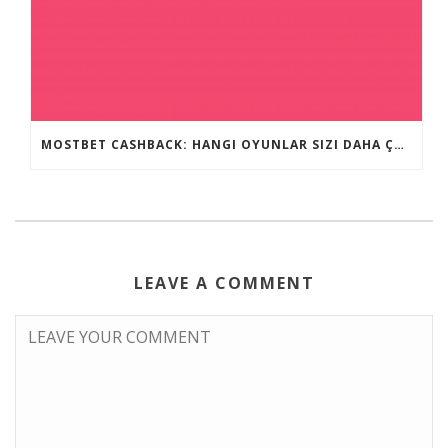
MOSTBET CASHBACK: HANGI OYUNLAR SIZI DAHA ÇOX QAZANA BILƏR?
LEAVE A COMMENT