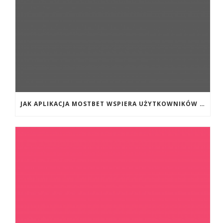
JAK APLIKACJA MOSTBET WSPIERA UŻYTKOWNIKÓW ANDROIDA?