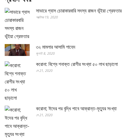
সাভারে গ্যাস চোরাকারবারি সদস্য রাজন ভূঁইয়া গ্রেফতার
অক্টোবর 19, 2020
৩২ মামলার আসামি শাহেদ
জুলাই 8, 2020
করোনা: বিশ্বে শনাক্ত রোগীর সংখ্যা ৫০ লাখ ছাড়ালো
মে 21, 2020
করোনা; ঈদের পর বৃদ্ধি পাবে আক্রান্ত-মৃত্যুর সংখ্যা
মে 21, 2020