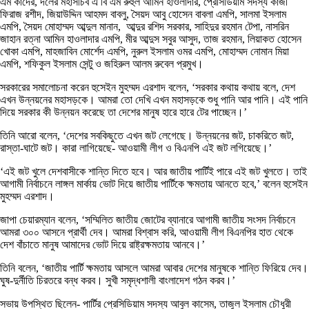
এম কাদের, দলের মহাসচিব এ বি এম রুহুল আমিন হাওলাদার, প্রেসিডিয়াম সদস্য কাজী
ফিরাজ রশীদ, জিয়াউদ্দিন আহমদ বাবলু, সৈয়দ আবু হোসেন বাবলা এমপি, সালমা ইসলাম
এমপি, সৈয়দ মোহাম্মদ আব্দুল মানান, আব্দুর রশিদ সরকার, সাহিদুর রহমান টেপা, নাসরিন
জাহান রত্না আমিন হাওলাদার এমপি, মীর আব্দুস সবুর আসুদ, তাজ রহমান, লিয়াকত হোসেন
খোকা এমপি, মাহজাবিন মোর্শেদ এমপি, নুরুল ইসলাম ওমর এমপি, মোহাম্মদ নোমান মিয়া
এমপি, শফিকুল ইসলাম সেন্টু ও জহিরুল আলম রুবেল প্রমুখ।
সরকারের সমালোচনা করেন হুসেইন মুহম্মদ এরশাদ বলেন, ‘সরকার কথায় কথায় বলে, দেশ
এখন উন্নয়নের মহাসড়কে। আমরা তো দেখি এখন মহাসড়কে শুধু পানি আর পানি। এই পানি
দিয়ে সরকার কী উন্নয়ন করেছে তা দেশের মানুষ হারে হারে টের পাচ্ছেন।’
তিনি আরো বলেন, ‘দেশের সবকিছুতে এখন জট লেগেছে। উন্নয়নের জট, চাকরিতে জট,
রাস্তা-ঘাটে জট। কারা লাগিয়েছে- আওয়ামী লীগ ও বিএনপি এই জট লগিয়েছে।’
‘এই জট খুলে দেশবাসীকে শান্তি দিতে হবে। আর জাতীয় পার্টিই পারে এই জট খুলতে। তাই
আগামী নির্বাচনে লাঙ্গল মার্কায় ভোট দিয়ে জাতীয় পার্টিকে ক্ষমতায় আনতে হবে,’ বলেন হুসেইন
মুহম্মদ এরশাদ।
জাপা চেয়ারম্যান বলেন, ‘সম্মিলিত জাতীয় জোটের ব্যানারে আগামী জাতীয় সংসদ নির্বাচনে
আমরা ৩০০ আসনে প্রার্থী দেব। আমরা বিশ্বাস করি, আওয়ামী লীগ বিএনপির হাত থেকে
দেশ বাঁচাতে মানুষ আমাদের ভোট দিয়ে রাষ্ট্রক্ষমতায় আনবে।’
তিনি বলেন, ‘জাতীয় পার্টি ক্ষমতায় আসলে আমরা আবার দেশের মানুষকে শান্তি ফিরিয়ে দেব।
ঘুষ-দুর্নীতি চিরতরে বন্ধ করব। সুখী সমৃদ্ধশালী বাংলাদেশ গঠন করব।’
সভায় উপস্থিত ছিলেন- পার্টির প্রেসিডিয়াম সদস্য আবুল কাসেম, তাজুল ইসলাম চৌধুরী