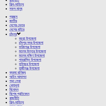
রাজনীতি
শিল্প-সাহিত্য
সফল মানুষ
প্রচ্ছদ
জাতীয়
দেশের ভেতর
দেশের বাইরে
চাঁদপুর
কচুয়া উপজেলা
চাঁদপুর সদর উপজেলা
ফরিদগঞ্জ উপজেলা
মতলব উত্তর উপজেলা
মতলব দক্ষিণ উপজেলা
শাহরাস্তি উপজেলা
হাইমচর উপজেলা
হাজীগঞ্জ উপজেলা
ব্যবসা বাণিজ্য
আইন আদালত
পড়া লেখা
খেলাধুলা
বিনোদন
বিশেষ প্রতিবেদন
রাজনীতি
শিল্প-সাহিত্য