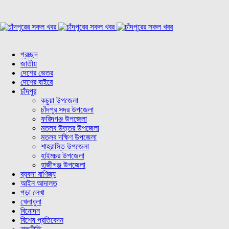
প্রচ্ছদ
জাতীয়
দেশের ভেতর
দেশের বাইরে
চাঁদপুর
কচুয়া উপজেলা
চাঁদপুর সদর উপজেলা
ফরিদগঞ্জ উপজেলা
মতলব উত্তর উপজেলা
মতলব দক্ষিণ উপজেলা
শাহরাস্তি উপজেলা
হাইমচর উপজেলা
হাজীগঞ্জ উপজেলা
ব্যবসা বাণিজ্য
আইন আদালত
পড়া লেখা
খেলাধুলা
বিনোদন
বিশেষ প্রতিবেদন