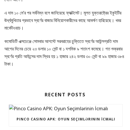
এ দাম ১০ মে’র পর সর্বনিম্ন বলে জানিয়েছে ফ্যাক্টসেট। মূলত যুক্তরাষ্ট্রের ইকুইটির
ঊর্ধ্বমুখিতার প্রভাবে স্বর্ণের বাজার বিনিয়োগকারীদের কাছে আকর্ষণ হারিয়েছে। খবর
মার্কেটওয়াচ।
কমোডিটি এক্সচেঞ্জে সোমবার আগস্টে সরবরাহের চুক্তিতে স্বর্ণের আউন্সপ্রতি দাম
আগের দিনের চেয়ে ২৩ ডলার ১০ সেন্ট বা ১ দশমিক ৯ শতাংশ কমেছে। গত শুক্রবার
স্বর্ণের প্রতি আউন্সের দাম স্থির হয় ১ হাজার ২৪২ ডলার ৩০ সেন্ট বা ৯৯ হাজার ৩৮৪
টাকা।
RECENT POSTS
PINCO CASINO APK: OYUN SEÇIMLƏRININ İCMALI