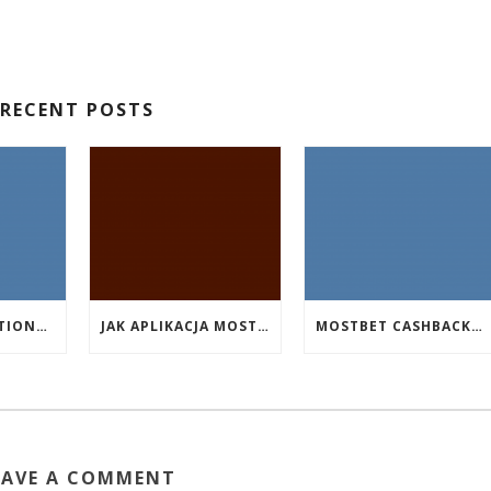
RECENT POSTS
EVENT PROMOTIONS AT HIGHEST PAYING ONLINE CASINOS WITH BEST RTP
JAK APLIKACJA MOSTBET WSPIERA UŻYTKOWNIKÓW ANDROIDA?
MOSTBET CASHBACK: HANGI OYUNLAR SIZI DAHA ÇOX QAZANA BILƏR?
EAVE A COMMENT