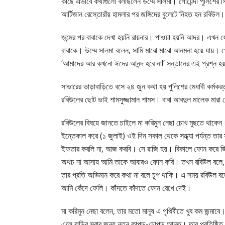
কাছে এভাবে কথাগুলো বলছিলেন উম্মে সালমা। গোয়েন্দা পুলিশের স
আর্টিজান রেস্তোরাঁয় হামলার পর জঙ্গিদের বুলেটে নিহত হন রবিউল
জন্মের পর বাবাকে দেখা হয়নি রায়নার। পাওয়া হয়নি আদর। এখন য
বাবাকে। উম্মে সালমা বলেন, সামি মাঝে মাঝে আনমনা হয়ে যায়। খ
‘আমাদের আর কখনো ঈদের আনন্দ হবে না!’ সন্তানের এই প্রশ্ন 
সাভারের ভাড়াবাড়িতে বসে ২৪ জুন কথা হয় পুলিশের মেধাবী কর্মকর্
রবিউলের ছোট ভাই শামসুজ্জামান শামস। বাবা আবদুল মালেক মা
রবিউলের বিষয়ে জানতে চাইলে মা করিমুন নেছা চোখ মুছতে থাকেন। 
ইন্তেকাল করে (১ জুলাই) ওই দিন সকাল থেকে সন্ধ্যা পর্যন্ত তা
ইফতার করলি না, আজ করবি। সে রাজি হয়। বিকালে ফোন করে জি
অথচ না আসায় আমি তাকে আবারও ফোন করি। তখন রবিউল বলে, ম
তার প্রতি অভিমান করে কথা না বলে চুপ থাকি। এ সময় রবিউল বল
আমি কেঁদে ফেলি। কাঁদতে কাঁদতে ফোন রেখে দেই।
মা করিমুন নেছা বলেন, তার মতো মানুষ এ পৃথিবীতে খুব কম জন্মাব
এলে বাড়ির সবার জন্য নতুন কাপড়-চোপড় আনত। তার প্রতিষ্ঠিত প্