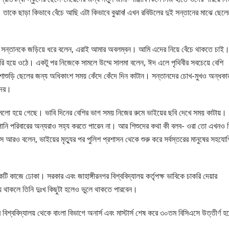
 তাকে ছাড়া কিভাবে বেঁচে আছি এটা কিভাবে বুঝাব! এখন রবিউলের দুই সন্তানের মাঝে ছেল
ই সন্তানকে জড়িয়ে ধরে বলেন, এরাই আমার অবলম্বন। আমি এদের নিয়ে বেঁচে থাকতে চাই
 ভারি হয়ে ওঠে। একটু পর নিজেকে সামলে উম্মে সালমা বলেন, ঈদ এলে পৃথিবীর সবচেয়ে বেশি
শুড়ি ছেলের জন্য অধিকাংশ সময় কেঁদে কেঁদে দিন কাটান। সন্তানদের চোখ-মুখও অন্ধক
দের।
োমেলো হয়ে গেছে। ভাবি দিনের বেশির ভাগ সময় নিজের রুমে ভাইয়ের ছবি দেখে সময় কাটায়।
ানি পরিবারের অন্যরাও সহ্য করতে পারেন না। আর শিশুদের কথা কী বলব- ওরা তো এখনও ক
স আরও বলেন, ভাইয়ের মৃত্যুর পর পুলিশ প্রশাসন থেকে শুরু করে সর্বস্তরের মানুষের সহযো
একটি কাজে ঢোকা। সরকার এবং জাহাঙ্গীরনগর বিশ্ববিদ্যালয় কর্তৃপক্ষ ভাবিকে চাকরি দেয়ার
 থাকলে তিনি দুঃখ কিছুটা হলেও ভুলে থাকতে পারবেন।
 বিশ্ববিদ্যালয় থেকে বাংলা বিভাগে অনার্স এবং মাস্টার্স শেষ করে ৩০তম বিসিএসে উত্তীর্ণ হ