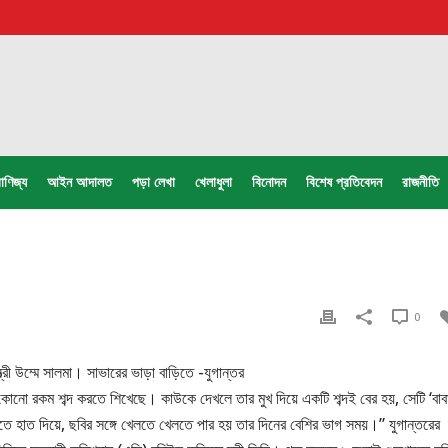
াণিজ্য
আইন আদালত
পড়া লেখা
খেলাধুলা
বিনোদন
বিশেষ প্রতিবেদন
রাজনীতি
0
রী উম্মে সালমা। সাভারের ভাড়া বাড়িতে -যুগান্তর
কোনো রকম শব্দ করতে শিখেছে। কাউকে দেখলে তার মুখ দিয়ে একটি শব্দই বের হয়, সেটি ‘বাব
তে হাত দিয়ে, ছবির সঙ্গে খেলতে খেলতে পার হয় তার দিনের বেশির ভাগ সময়।” যুগান্তরের