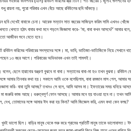
িনিয়র সহকারী কমিশনার (এসি) রবিউল করিমের স্ত্রী তিনি। গত বছরের ১ জুলাই গুলশানের হল
। শুধু রায়না নয়, পুরো পরিবার এখন বেঁচে আছে রবিউলের ছবি আঁকড়ে।
েন ছবি দেখেই বাবাকে চেনা। আরেক সন্তান সাত বছরের সাজিদুল করিম সামি এখনও খোঁজে
েলতে খেলতে হঠাৎ বাবার কথা মনে পড়লে জিজ্ঞাসা করে- ‘মা, বাবা কখন আসবে?’ আবার বলে,
হয়তো আজীবন শুনে যেতে হবে।
র্তা রবিউল করিমের পরিবারের সদস্যদের সঙ্গে। মা, ভাবি, ভাতিজা-ভাতিজিকে নিয়ে সেখানে থা
রা গেছেন ১৩ বছর আগে। পরিবারের অভিভাবক এখন তাই শামসই।
বলেন, ছেলে হারানোর যন্ত্রণা বুঝবে না বাবা। সন্তানের বাবা-মা হও তখন বুঝবা। রবিউল য
র সঙ্গে আমার তিনবার কথা হয়। সকালে আমি ওকে বলেছিলাম, বাবা রমজান মাস গেল, আমার সঙ্
জ্ঞাসা করি- বাবা তুমি আসছ? তখনও সে বলে, আমি আসব মা। ইফতারের সময় ঘনিয়ে আসছ
া জরুরি কাজ আছে। গুরুত্বপূর্ণ ফোন আসছে। আমার মনে হয় যাওয়া হবে না। তখন আম
ে, দেখ, তোমাদের সঙ্গে আমার ঈদ করা হয় কিনা? আমি জিজ্ঞেস করি, এমন কথা কেন বলছ?
ে। খুবই ভালো ছিল। বাড়ির মানুষ থেকে শুরু করে গ্রামের প্রতিটি মানুষ তাকে ভালোবাসত। ঈ
রতিবন্ধী স্কুলের ছেলে-মেয়েদের জন্য নতুন জামা-পাঞ্জাবি কিনে নিজ হাতে ওদের পরিয়ে 