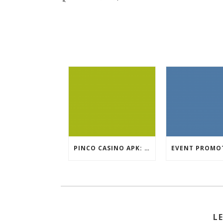
PINCO CASINO APK: OYUN SEÇIMLƏRININ İCMALI
L