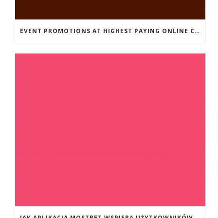
EVENT PROMOTIONS AT HIGHEST PAYING ONLINE CASINOS WITH BEST RTP
JAK APLIKACJA MOSTBET WSPIERA UŻYTKOWNIKÓW ANDROIDA?