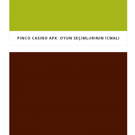
PINCO CASINO APK: OYUN SEÇIMLƏRININ İCMALI