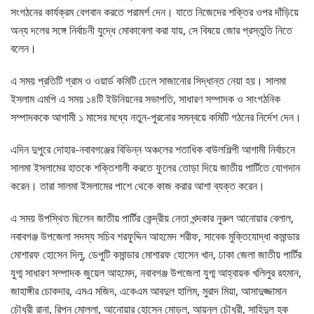
সংগঠনের কার্যক্রম বেগবান করতে পরামর্শ দেন। যাতে নিজেদের শক্তির ওপর দাঁড়িয়ে
অন্য দলের সঙ্গে নির্বাচনী যুদ্ধে মোকাবেলা করা যায়, সে বিষয়ে জোর প্রস্তুতি নিতে
বলেন।
এ সময় প্রতিটি গ্রাম ও ওয়ার্ড কমিটি ঢেলে সাজানোর সিদ্ধান্ত নেয়া হয়। সালমা
ইসলাম এমপি এ সময় ১৪টি ইউনিয়নের সভাপতি, সাধারণ সম্পাদক ও সাংগঠনিক
সম্পাদককে আগামী ১ মাসের মধ্যে নতুন-পুরনোর সমন্বয়ে কমিটি গঠনের নির্দেশ দেন।
এদিন দুপুরে দোহার-নবাবগঞ্জের বিভিন্ন অঞ্চলের শতাধিক বাউলশিল্পী আগামী নির্বাচনে
সালমা ইসলামের হাতকে শক্তিশালী করতে ফুলের তোড়া দিয়ে জাতীয় পার্টিতে যোগদান
করেন। তারা সালমা ইসলামের পাশে থেকে কাজ করার আশা ব্যক্ত করেন।
এ সময় উপস্থিত ছিলেন জাতীয় পার্টির কেন্দ্রীয় নেতা খন্দকার নুরুল আনোয়ার বেলাল,
নবাবগঞ্জ উপজেলা সদস্য সচিব শরফুদ্দিন আহমেদ শরীফ, সাবেক মুক্তিযোদ্ধা কমান্ডার
মোশারফ হোসেন দিলু, ডেপুটি কমান্ডার মোশারফ হোসেন খান, ঢাকা জেলা জাতীয় পার্টির
যুগ্ম সাধারণ সম্পাদক জুয়েল আহমেদ, নবাবগঞ্জ উপজেলা যুগ্ম আহ্বায়ক খলিলুর রহমান,
জাহাঙ্গীর চোকদার, এমএ মজিদ, একেএম আবদুল হালিম, মুরাদ মিয়া, আসাদুজ্জামান
চৌধুরী রানা, রিপন মোল্লা, আনোয়ার হোসেন মোড়ল, আয়নুল চৌধুরী, সাহিদুল হক