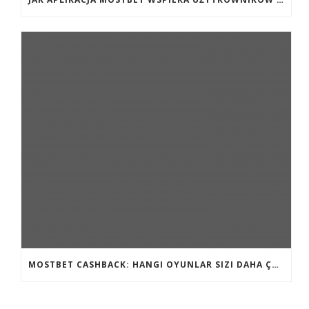
MOSTBET CASHBACK: HANGI OYUNLAR SIZI DAHA ÇOX QAZANA BILƏR?