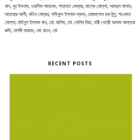
খান, নূর ইসলাম, ওয়াসিম আহমেদ, শাহাদাত মেম্বার, মালেক মোল্লা, আবদুস সালাম,
আতাহার আলী, মতিন মেম্বার, শফিকুল ইসলাম স্বপন, মোজাম্মেল হক টুলু, শাওকাত
মোল্লা, মাইনুল ইসলাম খান, মো. হালিম, মো. সেলিম মিয়া, নারী নেত্রী আসমা আক্তার
রুমি, রেশমী আজাদ, মো. রতন, মো
RECENT POSTS