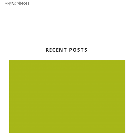
অব্যহত থাকবে।
RECENT POSTS