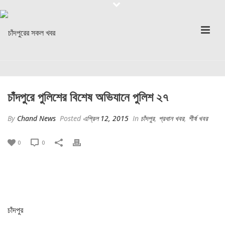
চাঁদপুরে পুলিশের বিশেষ অভিযানে পুলিশ ২৭
By
Chand News
Posted
এপ্রিল 12, 2015
In
চাঁদপুর
,
প্রধান খবর
,
শীর্ষ খবর
0
0
চাঁদপুর