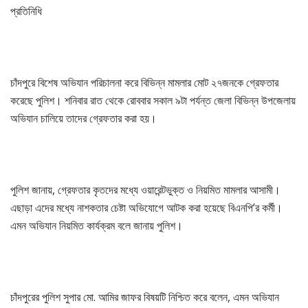
প্রতিনিধি
চাঁদপুরে বিশেষ অভিযান পরিচালনা করে বিভিন্ন মামলার মোট ২৭জনকে গ্রেফতার
করেছে পুলিশ। শনিবার রাত থেকে রোববার সকাল ৯টা পর্যন্ত জেলা বিভিন্ন উপজেলায়
অভিযান চালিয়ে তাদের গ্রেফতার করা হয়।
পুলিশ জানায়, গ্রেফতার কৃতদের মধ্যে ওয়ারেন্টভুক্ত ও নিয়মিত মামলার আসামী।
এছাড়া এদের মধ্যে নাশকতার চেষ্টা অভিযোগে আটক করা হয়েছে বিএনপি’র কর্মী।
এমন অভিযান নিয়মিত কার্যক্রম বলে জানায় পুলিশ।
চাঁদপুরের পুলিশ সুপার মো. আমির জাফর বিষয়টি নিশ্চিত করে বলেন, এমন অভিযান