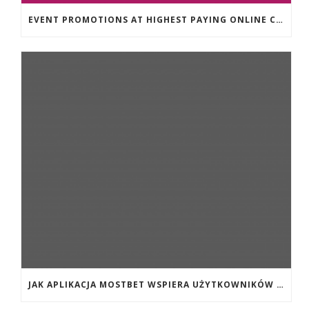
EVENT PROMOTIONS AT HIGHEST PAYING ONLINE CASINOS WITH BEST RTP
JAK APLIKACJA MOSTBET WSPIERA UŻYTKOWNIKÓW ANDROIDA?