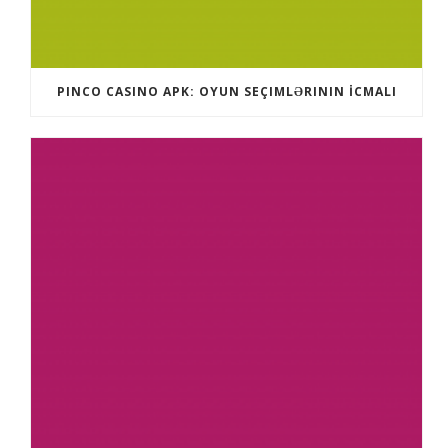
PINCO CASINO APK: OYUN SEÇIMLƏRININ İCMALI