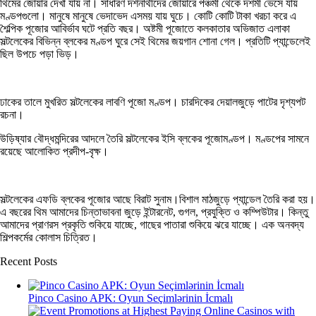
থিমের জোয়ার দেখা যায় না। সাধারণ দর্শনার্থীদের জোয়ারে পঞ্চমী থেকে দশমী ভেসে যায়
মণ্ডপগুলো। মানুষে মানুষে ভেদাভেদ এসময় যায় ঘুচে। কোটি কোটি টাকা খরচা করে এ
শৈল্পিক পূজোর আবির্ভাব ঘটে প্রতি বছর। অষ্টমী পূজোতে কলকাতার অভিজাত এলাকা
সল্টলেকের বিভিন্ন ব্লকের মণ্ডপ ঘুরে সেই থিমের জয়গান শোনা গেল। প্রতিটি প্যান্ডেলেই
ছিল উপচে পড়া ভিড়।
ঢাকের তালে মুখরিত সল্টলেকের লাবণি পূজো মণ্ডপ। চারদিকের দেয়ালজুড়ে পাটের দৃশ্যপট
রচনা।
উড়িষ্যার বৌদ্ধমন্দিরের আদলে তৈরি সল্টলেকের ইসি ব্লকের পূজোমণ্ডপ। মণ্ডপের সামনে
রয়েছে আলোকিত প্রদীপ-বৃক্ষ।
সল্টলেকের এফডি ব্লকের পূজোর আছে বিরাট সুনাম।বিশাল মাঠজুড়ে প্যান্ডেল তৈরি করা হয়।
এ বছরের থিম আমাদের চিন্তাভাবনা জুড়ে ইন্টারনেট, গুগল, প্রযুক্তি ও কম্পিউটার। কিন্তু
আমাদের প্রাণরস প্রকৃতি শুকিয়ে যাচ্ছে, গাছের পাতারা শুকিয়ে ঝরে যাচ্ছে। এক অনবদ্য
শিল্পকর্মের কোলাস চিত্রিত।
Recent Posts
Pinco Casino APK: Oyun Seçimlərinin İcmalı