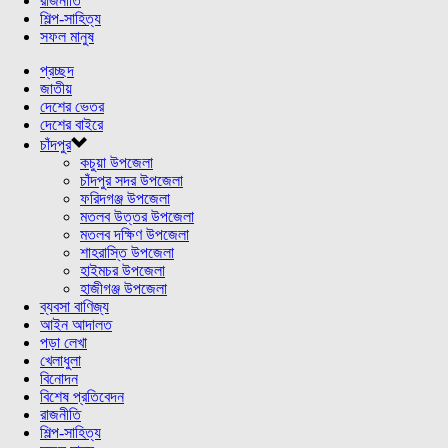
রাজনীতি
শিল্প-সাহিত্য
সফল মানুষ
প্রচ্ছদ
জাতীয়
দেশের ভেতর
দেশের বাইরে
চাঁদপুর
কচুয়া উপজেলা
চাঁদপুর সদর উপজেলা
ফরিদগঞ্জ উপজেলা
মতলব উত্তর উপজেলা
মতলব দক্ষিণ উপজেলা
শাহরাস্তি উপজেলা
হাইমচর উপজেলা
হাজীগঞ্জ উপজেলা
ব্যবসা বাণিজ্য
আইন আদালত
পড়া লেখা
খেলাধুলা
বিনোদন
বিশেষ প্রতিবেদন
রাজনীতি
শিল্প-সাহিত্য