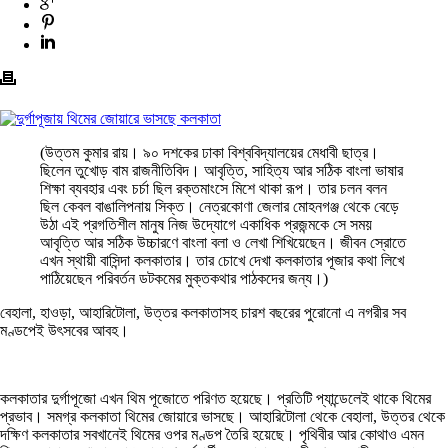
(উত্তম কুমার রায়। ৯০ দশকের ঢাকা বিশ্ববিদ্যালয়ের মেধাবী ছাত্র।
ছিলেন তুখোড় বাম রাজনীতিবিদ। আবৃত্তি, সাহিত্য আর সঠিক বাংলা ভাষার
শিক্ষা ব্যবহার এবং চর্চা ছিল রক্তমাংসে মিশে থাকা রূপ। তার চলন বলন
ছিল কেবল বাঙালিপনায় সিক্ত। নেত্রকোণা জেলার মোহনগঞ্জ থেকে বেড়ে
উঠা এই প্রগতিশীল মানুষ নিজ উদ্যোগে একাধিক প্রজন্মকে সে সময়
আবৃত্তি আর সঠিক উচ্চারণে বাংলা বলা ও লেখা শিখিয়েছেন। জীবন স্রোতে
এখন স্থায়ী বাসিন্দা কলকাতার। তার চোখে দেখা কলকাতার পূজার কথা লিখে
পাঠিয়েছেন পরিবর্তন ডটকমের মুক্তকথার পাঠকদের জন্য।)
বেহালা, হাওড়া, আহারিটোলা, উত্তর কলকাতাসহ চারশ বছরের পুরোনো এ নগরীর সব
মণ্ডপেই উৎসবের আবহ।
কলকাতার দুর্গাপূজো এখন থিম পূজোতে পরিণত হয়েছে। প্রতিটি প্যান্ডেলেই থাকে থিমের
প্রভাব। সমগ্র কলকাতা থিমের জোয়ারে ভাসছে। আহারিটোলা থেকে বেহালা, উত্তর থেকে
দক্ষিণ কলকাতার সবখানেই থিমের ওপর মণ্ডপ তৈরি হয়েছে। পৃথিবীর আর কোথাও এমন