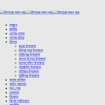
প্রচ্ছদ
জাতীয়
দেশের ভেতর
দেশের বাইরে
চাঁদপুর
কচুয়া উপজেলা
চাঁদপুর সদর উপজেলা
ফরিদগঞ্জ উপজেলা
মতলব উত্তর উপজেলা
মতলব দক্ষিণ উপজেলা
শাহরাস্তি উপজেলা
হাইমচর উপজেলা
হাজীগঞ্জ উপজেলা
ব্যবসা বাণিজ্য
আইন আদালত
পড়া লেখা
খেলাধুলা
বিনোদন
বিশেষ প্রতিবেদন