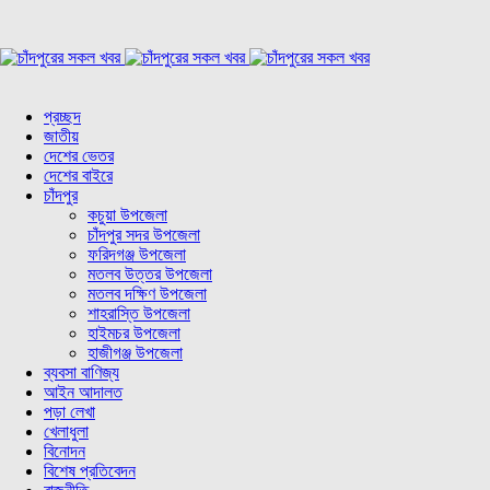
প্রচ্ছদ
জাতীয়
দেশের ভেতর
দেশের বাইরে
চাঁদপুর
কচুয়া উপজেলা
চাঁদপুর সদর উপজেলা
ফরিদগঞ্জ উপজেলা
মতলব উত্তর উপজেলা
মতলব দক্ষিণ উপজেলা
শাহরাস্তি উপজেলা
হাইমচর উপজেলা
হাজীগঞ্জ উপজেলা
ব্যবসা বাণিজ্য
আইন আদালত
পড়া লেখা
খেলাধুলা
বিনোদন
বিশেষ প্রতিবেদন