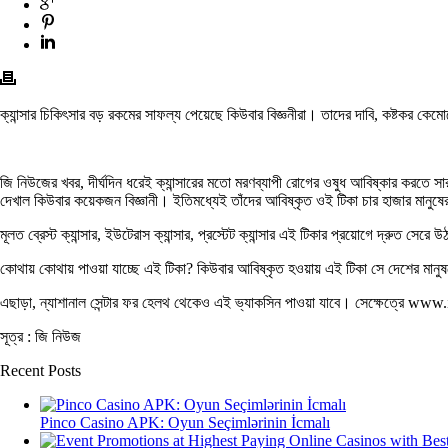
ক্যান্সার চিকিৎসার বড় রকমের সাফল্য পেয়েছে কিউবার বিজ্ঞনীরা। তাদের দাবি, কষ্টকর কেমোথ
জি নিউজের খবর, দীর্ঘদিন ধরেই ক্যান্সারের মতো মরণব্যাপী রোগের ওষুধ আবিষ্কার করতে 
দেখাল কিউবার কয়েকজন বিজ্ঞানী। ইতিমধ্যেই তাঁদের আবিষ্কৃত ওই টিকা চার হাজার মানুষের 
মূলত ব্রেস্ট ক্যান্সার, ইউটেরাস ক্যান্সার, প্রস্টেট ক্যান্সার এই টিকার প্রয়োগে দ্রুত স
কোথায় কোথায় পাওয়া যাচ্ছে এই টিকা? কিউবার আবিষ্কৃত হওয়ায় এই টিকা সে দেশের মানুষ
এছাড়া, ন্যাশানাল সেন্টার ফর হেলথ থেকেও এই ভ্যাকসিন পাওয়া যাবে। সেক্ষেত্রে w
সূত্র : জি নিউজ
Recent Posts
Pinco Casino APK: Oyun Seçimlərinin İcmalı