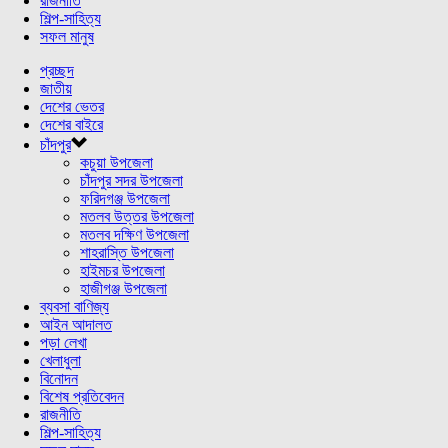
রাজনীতি
শিল্প-সাহিত্য
সফল মানুষ
প্রচ্ছদ
জাতীয়
দেশের ভেতর
দেশের বাইরে
চাঁদপুর
কচুয়া উপজেলা
চাঁদপুর সদর উপজেলা
ফরিদগঞ্জ উপজেলা
মতলব উত্তর উপজেলা
মতলব দক্ষিণ উপজেলা
শাহরাস্তি উপজেলা
হাইমচর উপজেলা
হাজীগঞ্জ উপজেলা
ব্যবসা বাণিজ্য
আইন আদালত
পড়া লেখা
খেলাধুলা
বিনোদন
বিশেষ প্রতিবেদন
রাজনীতি
শিল্প-সাহিত্য