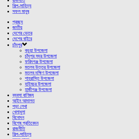
রাজনীতি
শিল্প-সাহিত্য
সফল মানুষ
প্রচ্ছদ
জাতীয়
দেশের ভেতর
দেশের বাইরে
চাঁদপুর
কচুয়া উপজেলা
চাঁদপুর সদর উপজেলা
ফরিদগঞ্জ উপজেলা
মতলব উত্তর উপজেলা
মতলব দক্ষিণ উপজেলা
শাহরাস্তি উপজেলা
হাইমচর উপজেলা
হাজীগঞ্জ উপজেলা
ব্যবসা বাণিজ্য
আইন আদালত
পড়া লেখা
খেলাধুলা
বিনোদন
বিশেষ প্রতিবেদন
রাজনীতি
শিল্প-সাহিত্য