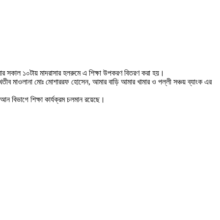
শনিবার সকাল ১০টায় মাদরাসার হলরুমে এ শিক্ষা উপকরণ বিতরণ করা হয়।
ের খতীব মাওলানা মোঃ মোশাররফ হোসেন, আমার বাড়ি আমার খামার ও পল্লী সঞ্চয় ব্যাংক এর
রআন বিভাগে শিক্ষা কার্যক্রম চলমান রয়েছে।