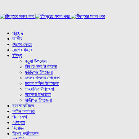
প্রচ্ছদ
জাতীয়
দেশের ভেতর
দেশের বাইরে
চাঁদপুর
কচুয়া উপজেলা
চাঁদপুর সদর উপজেলা
ফরিদগঞ্জ উপজেলা
মতলব উত্তর উপজেলা
মতলব দক্ষিণ উপজেলা
শাহরাস্তি উপজেলা
হাইমচর উপজেলা
হাজীগঞ্জ উপজেলা
ব্যবসা বাণিজ্য
আইন আদালত
পড়া লেখা
খেলাধুলা
বিনোদন
বিশেষ প্রতিবেদন