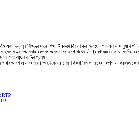
 থেকে এতিম এবং ছিন্নমূল শিশুদের মাঝে শিক্ষা উপকরণ বিতরণ করা হয়েছে।গতকাল ৯ জানুয়ারি 
কুল ইসলাম এর সঞ্চালনায় বক্তব্য অন্যান্যের মাঝে রাখেন চাঁদপুর কালেক্টরেট জামে মসজিদ
লানা মোঃ আব্দুল কাদির প্রমূখ।
নতুন ধারার আদর্শ এ মাদরাসায় শিশু থেকে ৩য় শ্রেণি ইকরা বিভাগ, নাযেরা বিভাগ ও হিফজুল কো
RTP