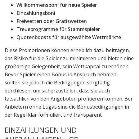
Willkommensboni für neue Spieler
Einzahlungsboni
Freiwetten oder Gratiswetten
Treueprogramme für Stammspieler
Quotenboosts für ausgewählte Wettmärkte
Diese Promotionen können erheblich dazu beitragen,
das Risiko für die Spieler zu minimieren und bieten eine
großartige Gelegenheit, sein Wettkapital zu erhöhen.
Bevor Spieler einen Bonus in Anspruch nehmen,
sollten sie jedoch die Bedingungen sorgfältig
durchlesen, um sicherzustellen, dass sie auch
tatsächlich von den Angeboten profitieren können. Bei
Anbietern ohne Lugas sind die Bonusbedingungen in
der Regel klar formuliert und transparent.
EINZAHLUNGEN UND