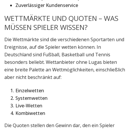
Zuverlässiger Kundenservice
WETTMÄRKTE UND QUOTEN – WAS
MÜSSEN SPIELER WISSEN?
Die Wettmärkte sind die verschiedenen Sportarten und
Ereignisse, auf die Spieler wetten können. In
Deutschland sind Fußball, Basketball und Tennis
besonders beliebt. Wettanbieter ohne Lugas bieten
eine breite Palette an Wettmöglichkeiten, einschließlich
aber nicht beschränkt auf:
Einzelwetten
Systemwetten
Live-Wetten
Kombiwetten
Die Quoten stellen den Gewinn dar, den ein Spieler