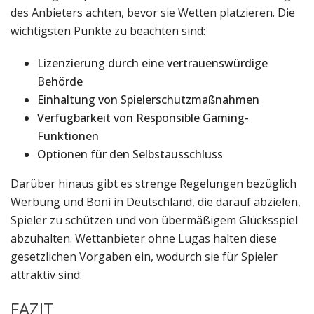
des Anbieters achten, bevor sie Wetten platzieren. Die
wichtigsten Punkte zu beachten sind:
Lizenzierung durch eine vertrauenswürdige
Behörde
Einhaltung von Spielerschutzmaßnahmen
Verfügbarkeit von Responsible Gaming-
Funktionen
Optionen für den Selbstausschluss
Darüber hinaus gibt es strenge Regelungen bezüglich
Werbung und Boni in Deutschland, die darauf abzielen,
Spieler zu schützen und von übermäßigem Glücksspiel
abzuhalten. Wettanbieter ohne Lugas halten diese
gesetzlichen Vorgaben ein, wodurch sie für Spieler
attraktiv sind.
FAZIT