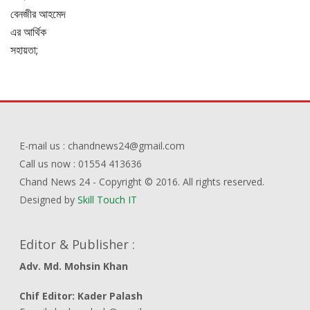
E-mail us : chandnews24@gmail.com
Call us now : 01554 413636
Chand News 24 - Copyright © 2016. All rights reserved.
Designed by
Skill Touch IT
Editor & Publisher :
Adv. Md. Mohsin Khan
Chif Editor: Kader Palash