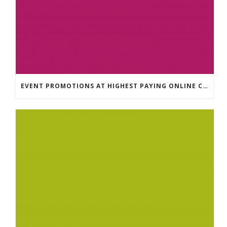
EVENT PROMOTIONS AT HIGHEST PAYING ONLINE CASINOS WITH BEST RTP