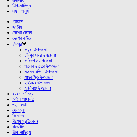
রাজনীতি
শিল্প-সাহিত্য
সফল মানুষ
প্রচ্ছদ
জাতীয়
দেশের ভেতর
দেশের বাইরে
চাঁদপুর
কচুয়া উপজেলা
চাঁদপুর সদর উপজেলা
ফরিদগঞ্জ উপজেলা
মতলব উত্তর উপজেলা
মতলব দক্ষিণ উপজেলা
শাহরাস্তি উপজেলা
হাইমচর উপজেলা
হাজীগঞ্জ উপজেলা
ব্যবসা বাণিজ্য
আইন আদালত
পড়া লেখা
খেলাধুলা
বিনোদন
বিশেষ প্রতিবেদন
রাজনীতি
শিল্প-সাহিত্য