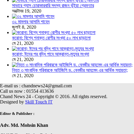
সাভারে গ্যাস চোরাকারবারি সদস্য রাজন ভূঁইয়া গ্রেফতার
অক্টোবর 19, 2020
৩২ মামলার আসামি শাহেদ
জুলাই 8, 2020
করোনা: বিশ্বে শনাক্ত রোগীর সংখ্যা ৫০ লাখ ছাড়ালো
মে 21, 2020
করোনা; ঈদের পর বৃদ্ধি পাবে আক্রান্ত-মৃত্যুর সংখ্যা
মে 21, 2020
নিহত ৩ সাংবাদিক পরিবারকে আইজিপি ড. বেনজীর আহমেদ এর আর্থিক সহায়তা;
মে 21, 2020
E-mail us : chandnews24@gmail.com
Call us now : 01554 413636
Chand News 24 - Copyright © 2016. All rights reserved.
Designed by
Skill Touch IT
Editor & Publisher :
Adv. Md. Mohsin Khan