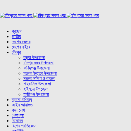
প্রচ্ছদ
জাতীয়
দেশের ভেতর
দেশের বাইরে
চাঁদপুর
কচুয়া উপজেলা
চাঁদপুর সদর উপজেলা
ফরিদগঞ্জ উপজেলা
মতলব উত্তর উপজেলা
মতলব দক্ষিণ উপজেলা
শাহরাস্তি উপজেলা
হাইমচর উপজেলা
হাজীগঞ্জ উপজেলা
ব্যবসা বাণিজ্য
আইন আদালত
পড়া লেখা
খেলাধুলা
বিনোদন
বিশেষ প্রতিবেদন