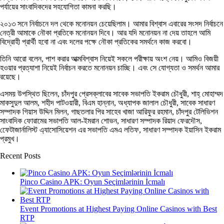
পর্যায়ের সাংবাদিকদের সহযোগিতা কামনা করছি।
২০১৩ সনে নির্বাচনে দল থেকে মনোনয়ন চেয়েছিলাম। আমার বিশ্বাস এবারের সংসদ নির্বাচনে
নেত্রী আমাকে নৌকা প্রতিকে মনোনয়ন দিবে। আর যদি মনোনয়ন না দেয় তাহলে আমি
বিদ্রোহী প্রার্থী হবো না এবং দলের পক্ষে নৌকা প্রতিকের সমর্থনে কাজ করবো।
তিনি আরো বলেন, পাশ করার আত্মবিশ্বাস নিয়েই সকলে পরীক্ষায় অংশ নেয়। আমিও বিজয়ী
হওয়ার প্রত্যাশা নিয়েই নির্বাচন করতে মনোনয়ন চাচ্ছি। এবং সে যোগ্যতা ও সমর্থন আমার
রয়েছে।
এসময় উপস্থিত ছিলেন, চাঁদপুর প্রেসক্লাবের সাবেক সভাপতি ইকরাম চৌধুরী, শাহ্ মোহাম্মদ
মাকসুদুল আলম, শহীদ পাটওয়ারী, বিএম হান্নান, অধ্যাপক জালাল চৌধুরী, সাবেক সাধারণ
সম্পাদক গিয়াস উদ্দিন মিলন, গাছতলার পির সাহেব খাজা আরিফুর রহমান, চাঁদপুর টেলিভিশন
সাংবাদিক ফোরামের সভাপতি আল-ইমরান শোভন, সাধারণ সম্পাদক রিয়াদ ফেরদৌস,
ফেেটাজার্নালিস্ট এ্যাসোসিয়েশন এর সভাপতি এমএ লতিফ, সাধারণ সম্পাদক ইয়াসিন ইকরাম
প্রমুখ।
Recent Posts
Pinco Casino APK: Oyun Seçimlərinin İcmalı
Event Promotions at Highest Paying Online Casinos with Best
RTP