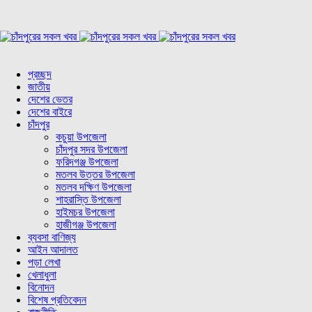
প্রচ্ছদ
জাতীয়
দেশের ভেতর
দেশের বাইরে
চাঁদপুর
কচুয়া উপজেলা
চাঁদপুর সদর উপজেলা
ফরিদগঞ্জ উপজেলা
মতলব উত্তর উপজেলা
মতলব দক্ষিণ উপজেলা
শাহরাস্তি উপজেলা
হাইমচর উপজেলা
হাজীগঞ্জ উপজেলা
ব্যবসা বাণিজ্য
আইন আদালত
পড়া লেখা
খেলাধুলা
বিনোদন
বিশেষ প্রতিবেদন