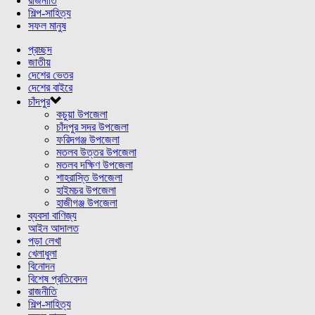
রাজনীতি
শিল্প-সাহিত্য
সফল মানুষ
প্রচ্ছদ
জাতীয়
দেশের ভেতর
দেশের বাইরে
চাঁদপুর
কচুয়া উপজেলা
চাঁদপুর সদর উপজেলা
ফরিদগঞ্জ উপজেলা
মতলব উত্তর উপজেলা
মতলব দক্ষিণ উপজেলা
শাহরাস্তি উপজেলা
হাইমচর উপজেলা
হাজীগঞ্জ উপজেলা
ব্যবসা বাণিজ্য
আইন আদালত
পড়া লেখা
খেলাধুলা
বিনোদন
বিশেষ প্রতিবেদন
রাজনীতি
শিল্প-সাহিত্য