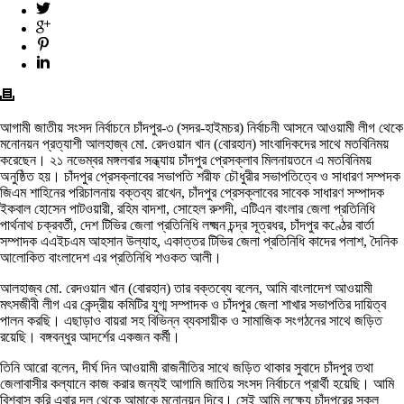
আগামী জাতীয় সংসদ নির্বাচনে চাঁদপুর-৩ (সদর-হাইমচর) নির্বাচনী আসনে আওয়ামী লীগ থেকে
মনোনয়ন প্রত্যাশী আলহাজ্ব মো. রেদওয়ান খান (বোরহান) সাংবাদিকদের সাথে মতবিনিময়
করেছেন। ২১ নভেম্বর মঙ্গলবার সন্ধ্যায় চাঁদপুর প্রেসক্লাব মিলনায়তনে এ মতবিনিময়
অনুষ্ঠিত হয়। চাঁদপুর প্রেসক্লাবের সভাপতি শরীফ চৌধুরীর সভাপতিত্বে ও সাধারণ সম্পদক
জিএম শাহিনের পরিচালনায় বক্তব্য রাখেন, চাঁদপুর প্রেসক্লাবের সাবেক সাধারণ সম্পাদক
ইকবাল হোসেন পাটওয়ারী, রহিম বাদশা, সোহেল রুশদী, এটিএন বাংলার জেলা প্রতিনিধি
পার্থনাথ চক্রবর্তী, দেশ টিভির জেলা প্রতিনিধি লক্ষ্মন চন্দ্র সূত্রধর, চাঁদপুর কণ্ঠের বার্তা
সম্পাদক এএইচএম আহসান উল্যাহ, একাত্তর টিভির জেলা প্রতিনিধি কাদের পলাশ, দৈনিক
আলোকিত বাংলাদেশ এর প্রতিনিধি শওকত আলী।
আলহাজ্ব মো. রেদওয়ান খান (বোরহান) তার বক্তব্যে বলেন, আমি বাংলাদেশ আওয়ামী
মৎসজীবী লীগ এর কেন্দ্রীয় কমিটির যুগ্ম সম্পাদক ও চাঁদপুর জেলা শাখার সভাপতির দায়িত্ব
পালন করছি। এছাড়াও বায়রা সহ বিভিন্ন ব্যবসায়ীক ও সামাজিক সংগঠনের সাথে জড়িত
রয়েছি। বঙ্গবন্ধুর আদর্শের একজন কর্মী।
তিনি আরো বলেন, দীর্ঘ দিন আওয়ামী রাজনীতির সাথে জড়িত থাকার সুবাদে চাঁদপুর তথা
জেলাবাসীর কল্যানে কাজ করার জন্যই আগামি জাতিয় সংসদ নির্বাচনে প্রার্থী হয়েছি। আমি
বিশ্বাস করি এবার দল থেকে আমাকে মনোনয়ন দিবে। সেই আমি লক্ষ্যে চাঁদপুরের সকল